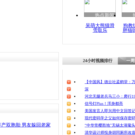
清明祭英烈
魂
热点新闻
呆萌大熊猫滑
狗教
雪取乐
胖猫
贵州黎平一乡
降生近20
24小时视频排行
一周
【中国风】德云社孟鹤堂：万
深
河北无腿老兵马三小：爬行19
信号灯Plus！浑身都亮
美国发言人即兴用中文回答
现代密码学之父如何保存密
早产双胞胎 男友躲回老家
“中华赏樱胜地”无锡太湖鼋
清华设计师投身胡同厕所改造