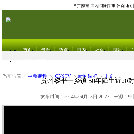
首页
|
滚动
|
国内
|
国际
|
军事
|
社会
|
地方
|
首页
最新
热点
国内
社会
国际
东北亚电视网
当前位置：
中新视频
>
CNSTV
>
新闻纵览
>
正文
贵州黎平一乡镇 50年降生近20
发布时间：2014年04月18日 20:23
来源：中