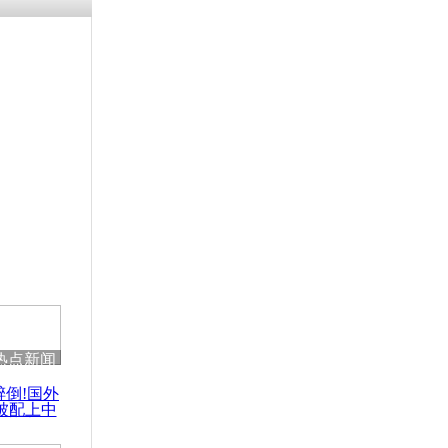
残疾男子因
砸银行
千年传统习
众为娥皇女
行被查情绪
回答崩溃原
热点新闻
乡上万人欢
醉倒!国外
节
被配上中
国民乐