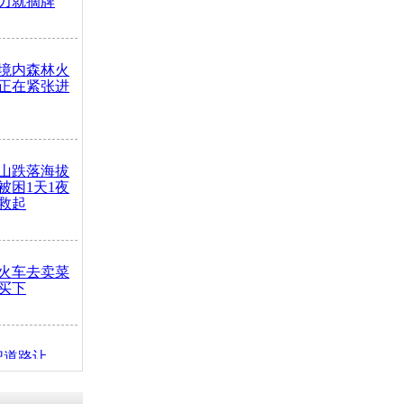
力就摘牌
境内森林火
正在紧张进
山跌落海拔
崖被困1天1夜
救起
火车去卖菜
买下
把道路让
突发疾病交