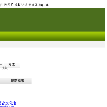
|
生活
|
图片
|
视频
|
访谈
|
新媒体
|
English
搜 索
视频
最新视频
：历史文化名