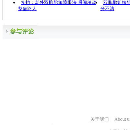
实拍：老外双胞胎施障眼法 瞬间移动
双胞胎姐妹想
整蛊路人
分不清
关于我们
|
About u