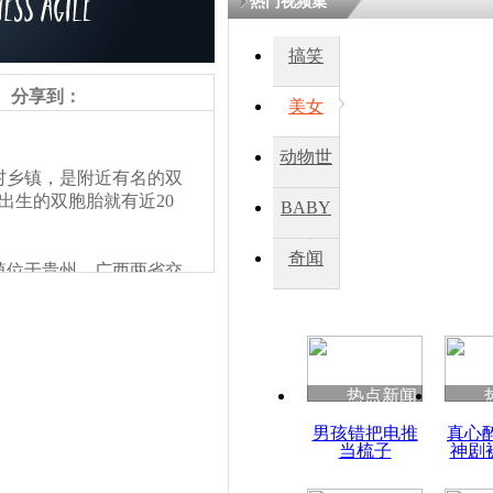
热门视频集
搞笑
四川一精神
病发持大锤
分享到：
美女
动物世
探访传承四
乡镇，是附近有名的双
俗：近万民
界
里出生的双胞胎就有近20
BABY
英省亲送行
秀
奇闻
位于贵州、广西两省交
小伙骑车逆
苗族为主。
崩溃 网上
因
热点新闻
四川兴文苗
男孩错把电推
真心
度苗族花山
当梳子
神剧
责任编辑：【
王胤
】