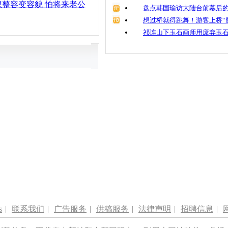
整容变容貌 怕将来老公
盘点韩国瑜访大陆台前幕后的
想过桥就得跳舞！游客上桥“
祁连山下玉石画师用废弃玉
s
|
联系我们
|
广告服务
|
供稿服务
|
法律声明
|
招聘信息
|