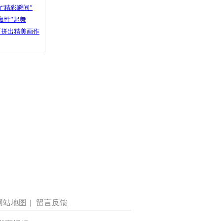
“精彩瞬间”
魔性”起舞
石拼出精美画作
网站地图
|
留言反馈