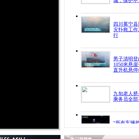
城，保护不
四川冕宁县
灾扑救工作
行
男子清明登
1050米悬
直升机悬停
九旬老人挤
乘务员全部
“所有车辆
开！”儿童
警急速救助