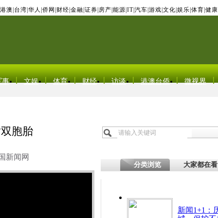
港澳
|
台湾
|
华人
|
侨网
|
财经
|
金融
|
证券
|
房产
|
能源
|
IT
|
汽车
|
游戏
|
文化
|
娱乐
|
体育
|
健康
军事
文娱
体育
财经
访谈
港澳台侨
微视界
对双胞胎
国新闻网
分类浏览
大家都在看
新闻1+1