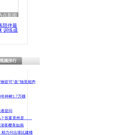
 哀思悼忠
热点新闻
练陪伴最
咪 训练成
功瘦身
镇 50年
对双胞胎
视频排行
物皆可“盘”独觉相声
年种树1.7万棵
记者提问
码？答案竟然是……
头渚夜樱美如画
 精力付出堪比建楼