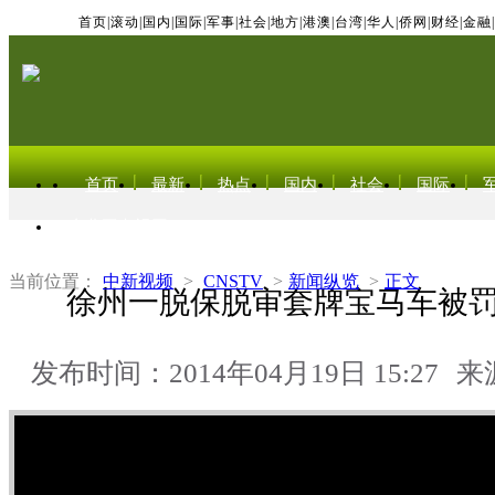
首页
|
滚动
|
国内
|
国际
|
军事
|
社会
|
地方
|
港澳
|
台湾
|
华人
|
侨网
|
财经
|
金融
|
首页
最新
热点
国内
社会
国际
东北亚电视网
当前位置：
中新视频
>
CNSTV
>
新闻纵览
>
正文
徐州一脱保脱审套牌宝马车被罚
发布时间：2014年04月19日 15:27
来