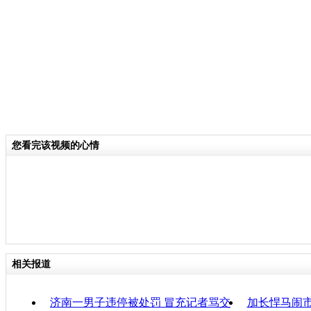
关键词：
分类名称：
CNSTV
责任
您看完该视频的心情
相关报道
济南一男子违停被处罚 冒充记者骂交
加长悍马闹