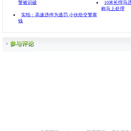
警被识破
10米长悍马
称马上处理
实拍：高速违停为逃罚 小伙给交警塞
钱