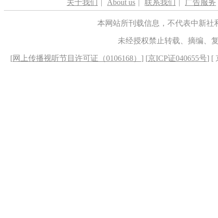
关于我们
|
About us
|
联系我们
|
广告服务
本网站所刊载信息，不代表中新社
未经授权禁止转载、摘编、
[
网上传播视听节目许可证（0106168）
] [
京ICP证040655号
] 