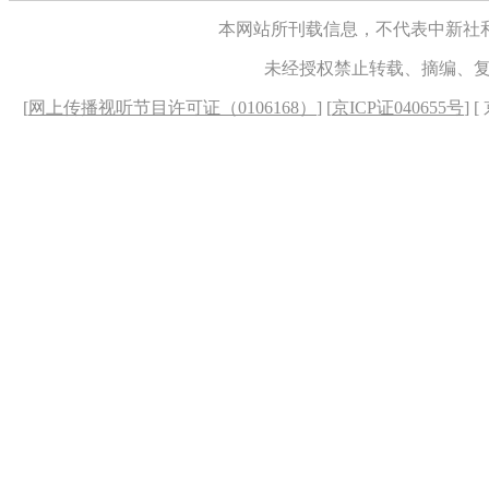
本网站所刊载信息，不代表中新社
未经授权禁止转载、摘编、
[
网上传播视听节目许可证（0106168）
] [
京ICP证040655号
] 