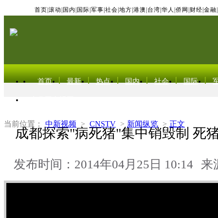
首页
|
滚动
|
国内
|
国际
|
军事
|
社会
|
地方
|
港澳
|
台湾
|
华人
|
侨网
|
财经
|
金融
|
首页
最新
热点
国内
社会
国际
东北亚电视网
当前位置：
中新视频
>
CNSTV
>
新闻纵览
>
正文
成都探索"病死猪"集中销毁制 死
发布时间：2014年04月25日 10:14
来