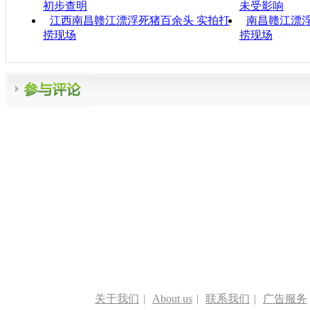
初步查明
未受影响
江西南昌赣江漂浮死猪百余头 实拍打
南昌赣江漂浮
捞现场
捞现场
关于我们
|
About us
|
联系我们
|
广告服务