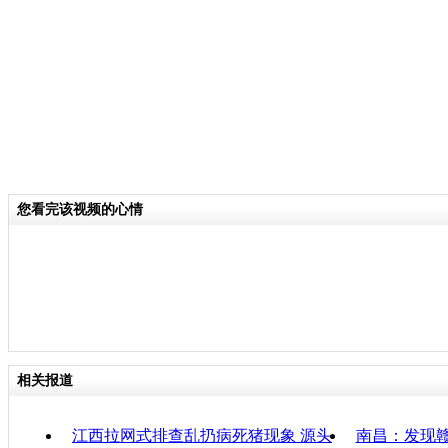
沿着全自动传输带，一头头病死猪被送
处理炉内。
关键词：
分类名称：
CNSTV
您看完该视频的心情
责
相关报道
江西拉网式排查乱扔病死猪现象 源头
南昌：发现赣