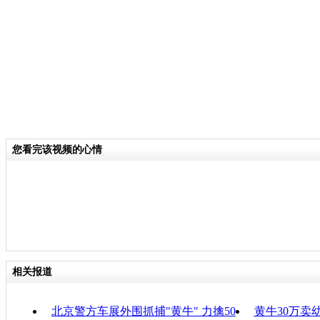
堪。为此，北京市公安局顺义分局在展
续数日的整治打击行动。
关键词：
分类名称：
CNSTV
您看完该视频的心情
责
相关报道
北京警方车展外围抓捕"黄牛" 力擒50
黄牛30万卖