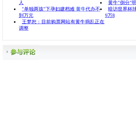
人
黄牛"倒分"明
"单独两孩"下孕妇建档难
黄牛
代办不
暗访世界杯
到万元
9万8
王梦恕：目前购票网站有黄牛捣乱正在
调整