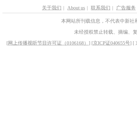
关于我们
|
About us
|
联系我们
|
广告服务
本网站所刊载信息，不代表中新社
未经授权禁止转载、摘编、
[
网上传播视听节目许可证（0106168）
] [
京ICP证040655号
] 