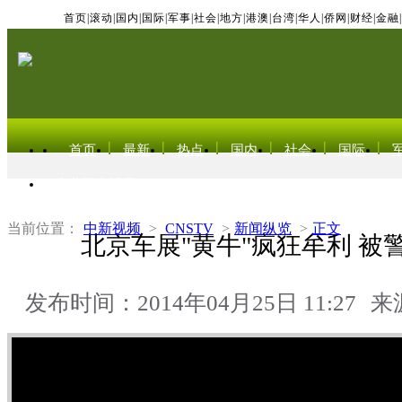
首页
|
滚动
|
国内
|
国际
|
军事
|
社会
|
地方
|
港澳
|
台湾
|
华人
|
侨网
|
财经
|
金融
|
首页
最新
热点
国内
社会
国际
东北亚电视网
当前位置：
中新视频
>
CNSTV
>
新闻纵览
>
正文
北京车展"黄牛"疯狂牟利 被警
发布时间：2014年04月25日 11:27
来