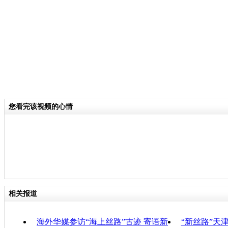
分类名称：
CNSTV
责任
您看完该视频的心情
相关报道
海外华媒参访“海上丝路”古迹 寄语新
“新丝路”天