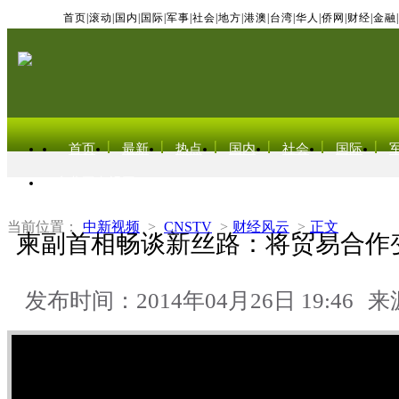
首页
|
滚动
|
国内
|
国际
|
军事
|
社会
|
地方
|
港澳
|
台湾
|
华人
|
侨网
|
财经
|
金融
|
首页
最新
热点
国内
社会
国际
东北亚电视网
当前位置：
中新视频
>
CNSTV
>
财经风云
>
正文
柬副首相畅谈新丝路：将贸易合作
发布时间：2014年04月26日 19:46
来