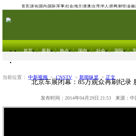
首页
|
滚动
|
国内
|
国际
|
军事
|
社会
|
地方
|
港澳
|
台湾
|
华人
|
侨网
|
财经
|
金融
|
首页
最新
热点
国内
社会
国际
东北亚电视网
当前位置：
中新视频
>
CNSTV
>
新闻纵览
>
正文
北京车展闭幕：85万观众再刷纪录 
发布时间：2014年04月29日 21:53
来源：中