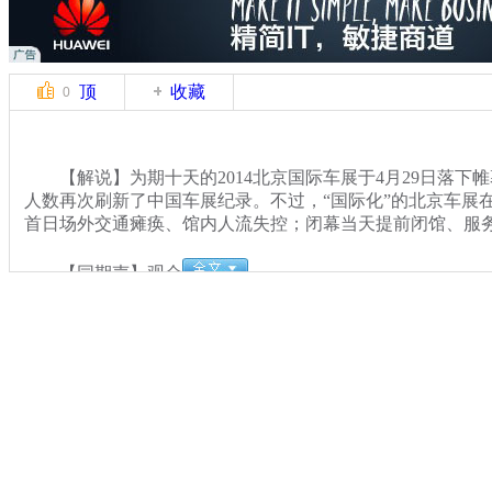
顶
收藏
0
【解说】为期十天的2014北京国际车展于4月29日落下帷
人数再次刷新了中国车展纪录。不过，“国际化”的北京车展
首日场外交通瘫痪、馆内人流失控；闭幕当天提前闭馆、服
【同期声】观众
关键词：
分类名称：
CNSTV