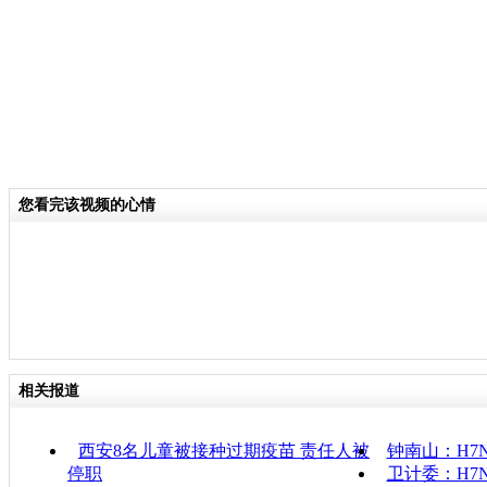
您看完该视频的心情
相关报道
西安8名儿童被接种过期疫苗 责任人被
钟南山：H7
停职
卫计委：H7