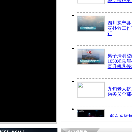
城，保护不
四川冕宁县
灾扑救工作
行
男子清明登
1050米悬
直升机悬停
九旬老人挤
乘务员全部
“所有车辆
开！”儿童
警急速救助