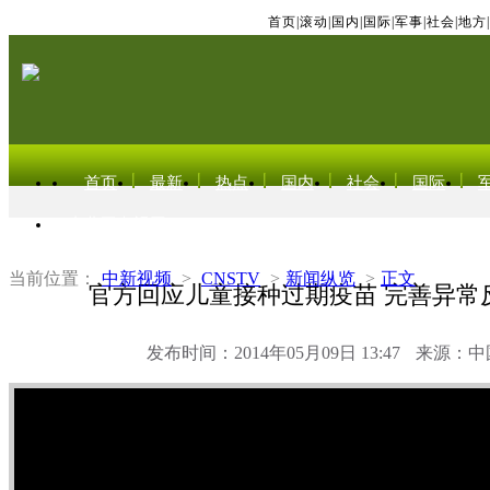
首页
|
滚动
|
国内
|
国际
|
军事
|
社会
|
地方
|
首页
最新
热点
国内
社会
国际
东北亚电视网
当前位置：
中新视频
>
CNSTV
>
新闻纵览
>
正文
官方回应儿童接种过期疫苗 完善异常
发布时间：2014年05月09日 13:47
来源：中