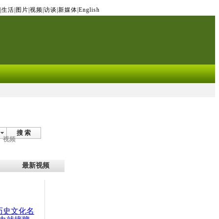
|
生活
|
图片
|
视频
|
访谈
|
新媒体
|
English
搜 索
视频
最新视频
：历史文化名