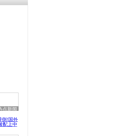
残疾男子因
砸银行
千年传统习
众为娥皇女
行被查情绪
回答崩溃原
热点新闻
乡上万人欢
醉倒!国外
节
被配上中
国民乐