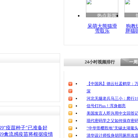
清明祭英烈
魂
热点新闻
呆萌大熊猫滑
狗教
雪取乐
胖猫
官方回应儿
疫苗 完善
偿机制
24小时视频排行
一周
【中国风】德云社孟鹤堂：万
深
河北无腿老兵马三小：爬行19
信号灯Plus！浑身都亮
美国发言人即兴用中文回答
现代密码学之父如何保存密
N9"疫苗种子"已准备好
“中华赏樱胜地”无锡太湖鼋
N9禽流感疫苗将根据疫情
清华设计师投身胡同厕所改造