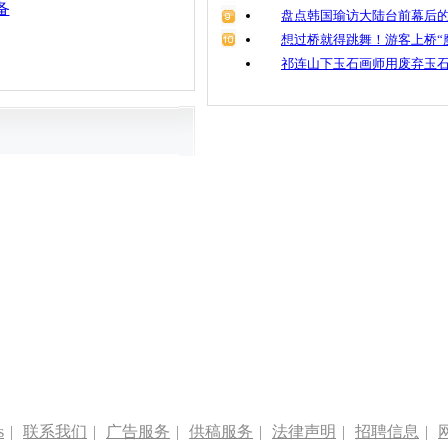
备
盘点韩国瑜访大陆台前幕后的
想过桥就得跳舞！游客上桥“
祁连山下玉石画师用废弃玉
s
|
联系我们
|
广告服务
|
供稿服务
|
法律声明
|
招聘信息
|