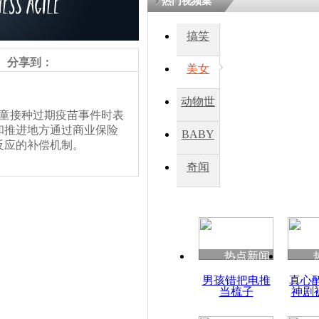
热门视频集
搞笑
四川一精神
病发持大锤
分享到：
美女
动物世
探访传承四
童接种过期疫苗事件时表
俗：近万民
界
和推进地方通过商业保险
BABY
英省亲送行
反应的补偿机制。
秀
奇闻
小伙骑车逆
崩溃 网上
因
热点新闻
四川兴文苗
男孩错把电推
真心
度苗族花山
当梳子
神剧
责任编辑：【
王祎
】