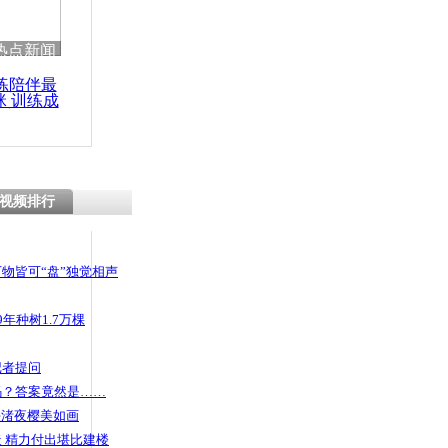
 哀思悼忠
热点新闻
练陪伴最
咪 训练成
功瘦身
童接种过期
异常反应补
视频排行
物皆可“盘”独觉相声
年种树1.7万棵
记者提问
码？答案竟然是……
头渚夜樱美如画
 精力付出堪比建楼