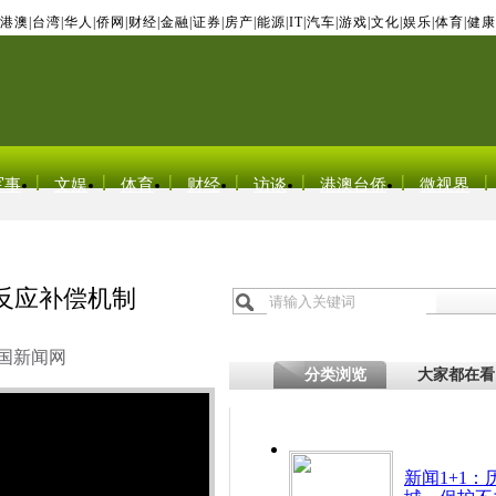
港澳
|
台湾
|
华人
|
侨网
|
财经
|
金融
|
证券
|
房产
|
能源
|
IT
|
汽车
|
游戏
|
文化
|
娱乐
|
体育
|
健康
军事
文娱
体育
财经
访谈
港澳台侨
微视界
反应补偿机制
国新闻网
分类浏览
大家都在看
新闻1+1