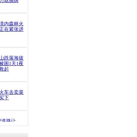
力就摘牌
境内森林火
正在紧张进
山跌落海拔
崖被困1天1夜
救起
火车去卖菜
买下
把道路让
突发疾病交