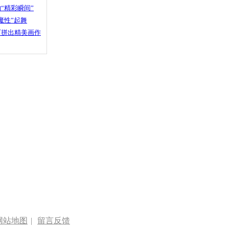
“精彩瞬间”
魔性”起舞
石拼出精美画作
网站地图
|
留言反馈