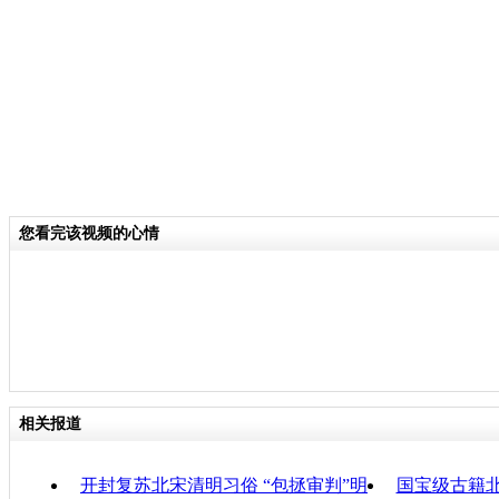
关键词：
分类名称：
CNSTV
责任
您看完该视频的心情
相关报道
开封复苏北宋清明习俗 “包拯审判”明
国宝级古籍北