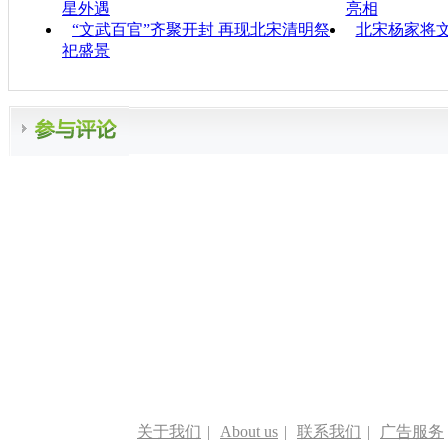
星外遇
亮相
“文武百官”齐聚开封 再现北宋清明祭
北宋杨家将
祀盛景
关于我们
|
About us
|
联系我们
|
广告服务