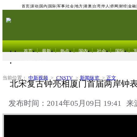
首页
|
滚动
|
国内
|
国际
|
军事
|
社会
|
地方
|
港澳
|
台湾
|
华人
|
侨网
|
财经
|
金融
|
首页
最新
热点
国内
社会
国际
东北亚电视网
当前位置：
中新视频
>
CNSTV
>
新闻纵览
>
正文
北宋复古钟亮相厦门首届两岸钟
发布时间：2014年05月09日 19:41
来