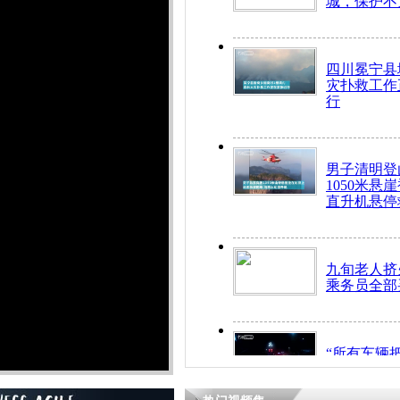
城，保护不
四川冕宁县
灾扑救工作
行
男子清明登
1050米悬
直升机悬停
九旬老人挤
乘务员全部
“所有车辆
开！”儿童
警急速救助