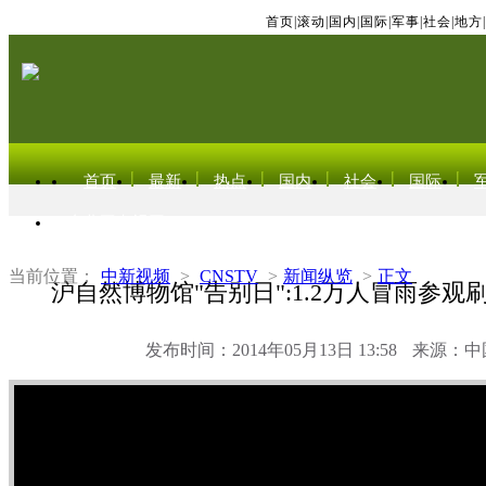
首页
|
滚动
|
国内
|
国际
|
军事
|
社会
|
地方
|
首页
最新
热点
国内
社会
国际
东北亚电视网
当前位置：
中新视频
>
CNSTV
>
新闻纵览
>
正文
沪自然博物馆"告别日":1.2万人冒雨参观
发布时间：2014年05月13日 13:58
来源：中