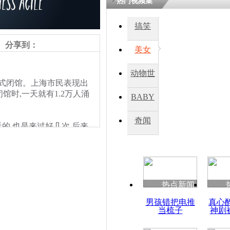
热门视频集
搞笑
四川一精神
病发持大锤
分享到：
美女
动物世
探访传承四
式闭馆。上海市民表现出
俗：近万民
界
时,一天就有1.2万人涌
BABY
英省亲送行
秀
奇闻
的 也是来过好几次 后来
小伙骑车逆
了 就带着小孙儿来 真的
崩溃 网上
因
热点新闻
四川兴文苗
男孩错把电推
真心
度苗族花山
当梳子
神剧