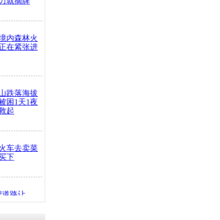
力就摘牌
境内森林火
正在紧张进
山跌落海拔
崖被困1天1夜
救起
火车去卖菜
买下
把道路让
突发疾病交