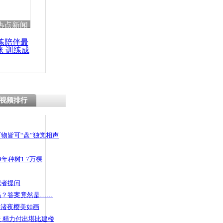
 哀思悼忠
热点新闻
练陪伴最
咪 训练成
功瘦身
馆告别
人冒雨参观刷
视频排行
物皆可“盘”独觉相声
年种树1.7万棵
记者提问
码？答案竟然是……
头渚夜樱美如画
 精力付出堪比建楼