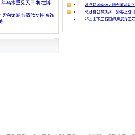
年乌木重见天日 将在博
盘点韩国瑜访大陆台前幕后的
想过桥就得跳舞！游客上桥“
造博物馆展出清代女性首饰
祁连山下玉石画师用废弃玉
美