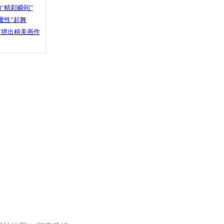
“精彩瞬间”
魔性”起舞
石拼出精美画作