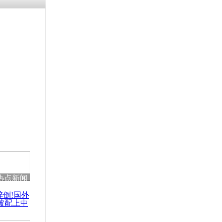
残疾男子因
砸银行
千年传统习
众为娥皇女
行被查情绪
回答崩溃原
热点新闻
乡上万人欢
醉倒!国外
节
被配上中
国民乐