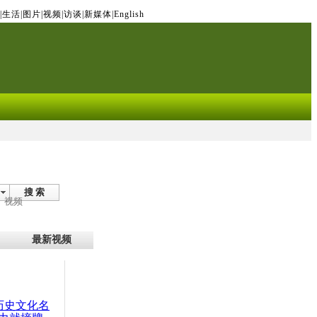
|
生活
|
图片
|
视频
|
访谈
|
新媒体
|
English
搜 索
视频
最新视频
：历史文化名