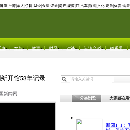
港澳
|
台湾
|
华人
|
侨网
|
财经
|
金融
|
证券
|
房产
|
能源
|
IT
|
汽车
|
游戏
|
文化
|
娱乐
|
体育
|
健康
军事
文娱
体育
财经
访谈
港澳台侨
微视界
刷新开馆58年记录
国新闻网
分类浏览
大家都在看
新闻1+1