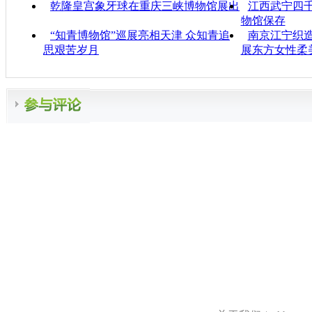
乾隆皇宫象牙球在重庆三峡博物馆展出
江西武宁四千
物馆保存
“知青博物馆”巡展亮相天津 众知青追
南京江宁织
思艰苦岁月
展东方女性柔