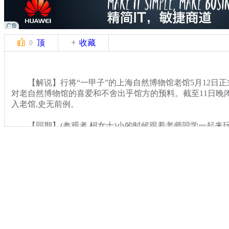
顶
收藏
0
【解说】行将“一甲子”的上海自然博物馆老馆5月12日正
对老自然博物馆的喜爱和不舍出乎馆方的预料。截至11日晚闭馆
入老馆,史无前例。
【同期】(参观者 柯女士)小的时候跟着老师同学一起来玩
等我儿子也是念小学的时候也带孩子来过 那么今天听说要闭馆
我们这代人就跟着这些博物馆还有上海图书馆这么长大的
关键词：
分类名称：
CNSTV