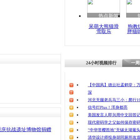
责任编辑：【
王祎
】
清明祭英烈
魂
热点新闻
呆萌大熊猫滑
狗教
雪取乐
胖猫
沪自然博物
日:1.2万
58年记录
24小时视频排行
一周
【中国风】德云社孟鹤堂：万
深
河北无腿老兵马三小：爬行19
信号灯Plus！浑身都亮
美国发言人即兴用中文回答
现代密码学之父如何保存密
重庆抗战遗址博物馆捐赠
“中华赏樱胜地”无锡太湖鼋
清华设计师投身胡同厕所改造