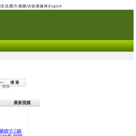
|
生活
|
图片
|
视频
|
访谈
|
新媒体
|
English
搜 索
视频
最新视频
腑鍥介娓