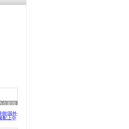
浗搴嗛厭浼
鍥藉鍙戝
甫鏉ユ満
灉
石博览会长
商看重创意
热点新闻
醉倒!国外
被配上中
国民乐