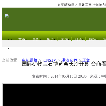
首页
|
滚动
|
国内
|
国际
|
军事
|
社会
|
地方
|
首页
最新
热点
国内
社会
国际
东北亚电视网
当前位置：
中新视频
>
CNSTV
>
港澳台侨
>
正文
国际矿物宝石博览会长沙开幕 台商
发布时间：2014年05月15日 20:30
来源：中