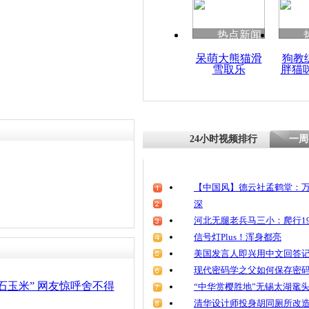
热点新闻
呆萌大熊猫滑
狗教
雪取乐
胖猫
24小时视频排行
一周
【中国风】德云社孟鹤堂：万
深
河北无腿老兵马三小：爬行19
信号灯Plus！浑身都亮
美国发言人即兴用中文回答
现代密码学之父如何保存密
石玉米” 网友惊呼舍不得
“中华赏樱胜地”无锡太湖鼋
清华设计师投身胡同厕所改造