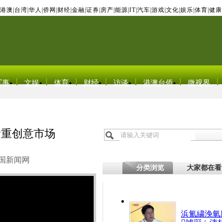
港澳
|
台湾
|
华人
|
侨网
|
财经
|
金融
|
证券
|
房产
|
能源
|
IT
|
汽车
|
游戏
|
文化
|
娱乐
|
体育
|
健康
军事
文娱
体育
财经
访谈
港澳台侨
微视界
看重创意市场
国新闻网
分类浏览
大家都在看
浜氳繍浼氫