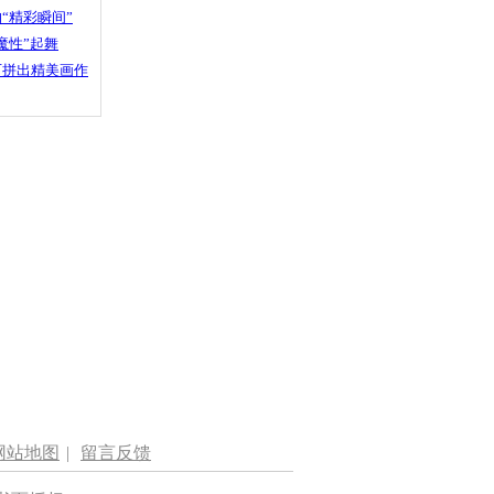
“精彩瞬间”
魔性”起舞
石拼出精美画作
网站地图
|
留言反馈