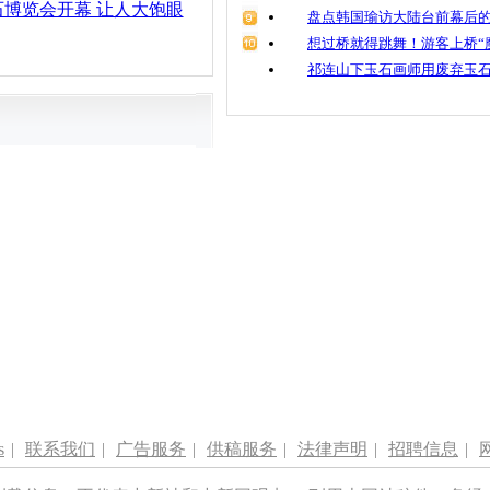
博览会开幕 让人大饱眼
盘点韩国瑜访大陆台前幕后的
想过桥就得跳舞！游客上桥“
祁连山下玉石画师用废弃玉
s
|
联系我们
|
广告服务
|
供稿服务
|
法律声明
|
招聘信息
|