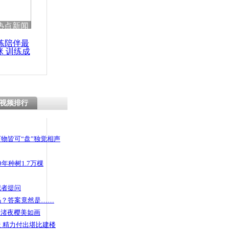
热点新闻
练陪伴最
咪 训练成
功瘦身
视频排行
物皆可“盘”独觉相声
年种树1.7万棵
记者提问
码？答案竟然是……
头渚夜樱美如画
 精力付出堪比建楼