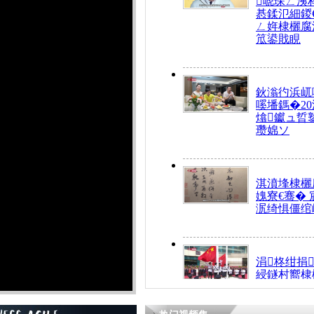
唬琛ㄥ洟
惎鍒氾細鍐
ㄥ姩棣欐腐
笟鍙戝睍
鈥滃彴浜屼
嗘墦鎷�20
熻钀ュ晢
瓒婂ソ
淇濆埄棣欐腐
媿寮€骞�
泦绮惧僵绾
涓柊绀捐
綅鐩村嚮棣
搴�24灏忔