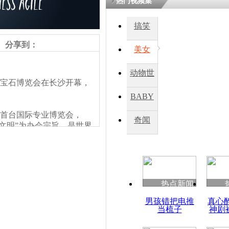
热门视频集
鏉庡瓒呭
搞笑
氳嚧杈烇細
睍涓洪娓
分享到：
閬囧拰鎴愭
美女
动物世
物宝石博览会在长沙开幕，
国际矿物宝
界
沙开幕 台
BABY
市场
首台国际专业博览会，
秀
奇闻
文明”为办会宗旨，是世界
热点新闻
男孩错把电推
真心
当梳子
神剧
责任编辑：【
王胤
】