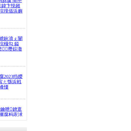
杩旀腐 闇嶅
€鍏卞悓鎺
浣撹偛浜嬩
唬鈥濆ぇ闄
浣欏勾 鎰
鐜瓒婃潵
2023绉嬫
 宸ㄤ綔浜戦
峰憟
鑰呭鐐逛
欐腐杩庡浗
椂