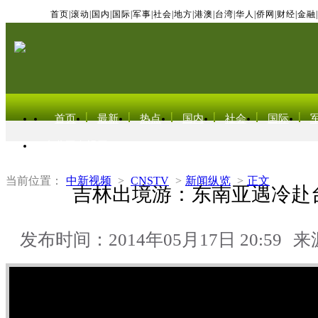
首页
|
滚动
|
国内
|
国际
|
军事
|
社会
|
地方
|
港澳
|
台湾
|
华人
|
侨网
|
财经
|
金融
|
首页
最新
热点
国内
社会
国际
东北亚电视网
当前位置：
中新视频
>
CNSTV
>
新闻纵览
>
正文
吉林出境游：东南亚遇冷赴
发布时间：2014年05月17日 20:59
来