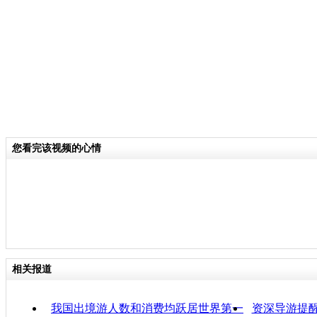
标志明显的“东南亚旅游”相关产品。
社的负责人朱杰说，往年较受追捧的东
冷，甚至一度出现游客退团现象。
关键词：
分类名称：
CNSTV
您看完该视频的心情
责任
相关报道
我国出境游人数和消费均跃居世界第一
资深导游提