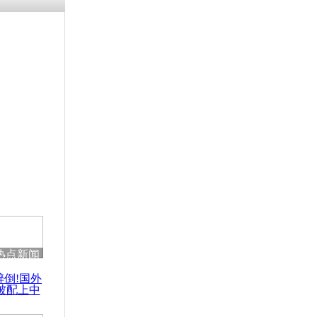
残疾男子因
砸银行
千年传统习
众为娥皇女
行被查情绪
回答崩溃原
热点新闻
乡上万人欢
醉倒!国外
节
被配上中
国民乐