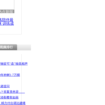
 哀思悼忠
热点新闻
练陪伴最
咪 训练成
功瘦身
夏首个35度
视频排行
物皆可“盘”独觉相声
年种树1.7万棵
记者提问
码？答案竟然是……
头渚夜樱美如画
 精力付出堪比建楼