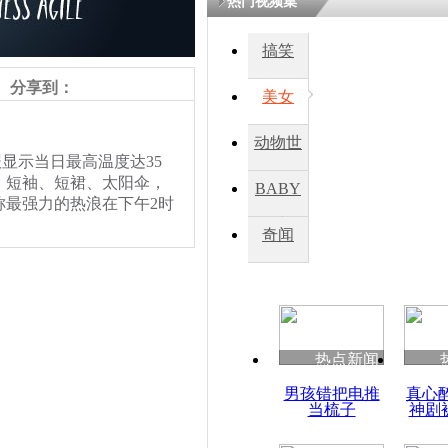
热门视频集
搞笑
四川一精神
病发持大锤
分享到：
美女
动物世
探访传承四
显示当日最高温度达35
俗：近万民
界
，短袖、短裙、太阳伞，
BABY
英省亲送行
称最强力的热浪在下午2时
秀
奇闻
小伙骑车逆
崩溃 网上
因
热点新闻
四川兴文苗
男孩错把电推
真心
度苗族花山
当梳子
神剧
责任编辑：【
杜海涛
】