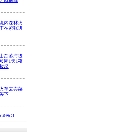
力就摘牌
境内森林火
正在紧张进
山跌落海拔
崖被困1天1夜
救起
火车去卖菜
买下
把道路让
突发疾病交