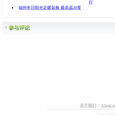
行
福州冬日阳光足暖如春 最高温20度
关于我们
|
About u