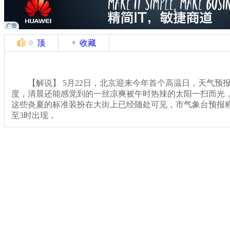
顶
收藏
0
【解说】 5月22日，北京迎来今年首个高温日，天气预报
度，清晨还能感觉到的一丝凉爽被午时热辣的太阳一扫而光
这些炎夏的标准装扮在大街上已经随处可见，市气象台预报
至3时出现，
【同期】市民
关键词：
分类名称：
CNSTV