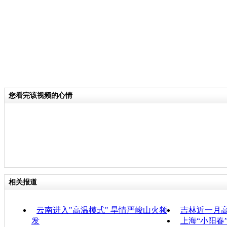
您看完该视频的心情
相关报道
云南进入"高温模式" 旱情严峻山火频
吉林近一月高
发
上海“小阳春