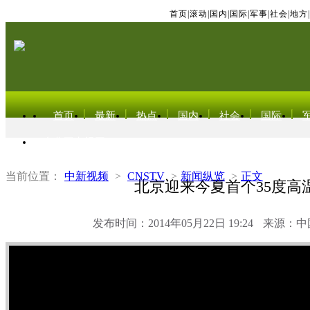
首页
|
滚动
|
国内
|
国际
|
军事
|
社会
|
地方
|
首页
最新
热点
国内
社会
国际
东北亚电视网
当前位置：
中新视频
>
CNSTV
>
新闻纵览
>
正文
北京迎来今夏首个35度高
发布时间：2014年05月22日 19:24
来源：中