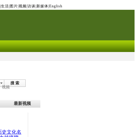
|
生活
|
图片
|
视频
|
访谈
|
新媒体
|
English
搜 索
视频
最新视频
：历史文化名