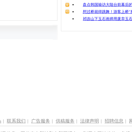
盘点韩国瑜访大陆台前幕后的
想过桥就得跳舞！游客上桥“
祁连山下玉石画师用废弃玉
s
|
联系我们
|
广告服务
|
供稿服务
|
法律声明
|
招聘信息
|