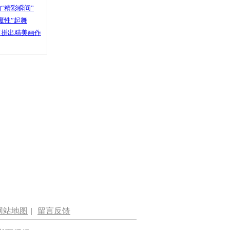
“精彩瞬间”
魔性”起舞
石拼出精美画作
网站地图
|
留言反馈