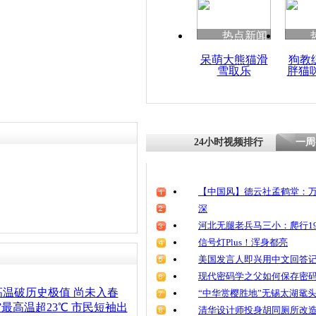
清明祭英烈
魂
热点新闻
呆萌大熊猫滑
狗教
雪取乐
胖猫
北京迎来今
高温
24小时视频排行
一周
【中国风】德云社孟鹤堂：万
深
河北无腿老兵马三小：爬行19
信号灯Plus！浑身都亮
美国发言人即兴用中文回答
现代密码学之父如何保存密
温破历史极值 尚未入春
“中华赏樱胜地”无锡太湖鼋
”最高温超23℃ 市民短袖出
清华设计师投身胡同厕所改造