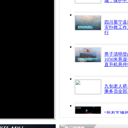
城，保护不
四川冕宁县
灾扑救工作
行
男子清明登
1050米悬
直升机悬停
九旬老人挤
乘务员全部
“所有车辆
开！”儿童
警急速救助