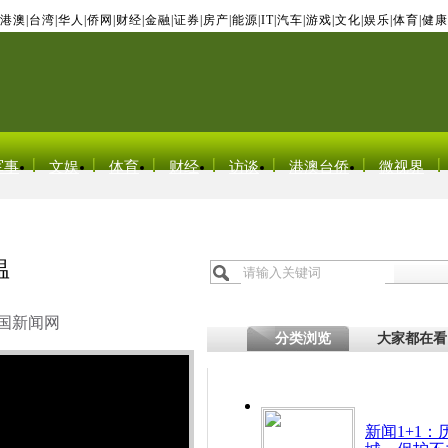
港澳
|
台湾
|
华人
|
侨网
|
财经
|
金融
|
证券
|
房产
|
能源
|
IT
|
汽车
|
游戏
|
文化
|
娱乐
|
体育
|
健康
军事
文娱
体育
财经
访谈
港澳台侨
微视界
温
国新闻网
分类浏览
大家都在看
新闻1+1