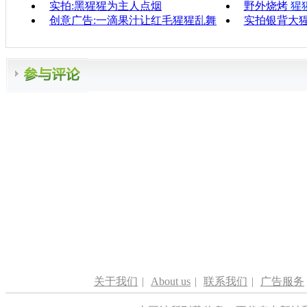
实拍:黑猩猩为主人点烟
野外烧烤
猩
创意广告:一滴果汁让红毛猩猩乱舞
实拍银背大
关于我们
|
About us
|
联系我们
|
广告服务