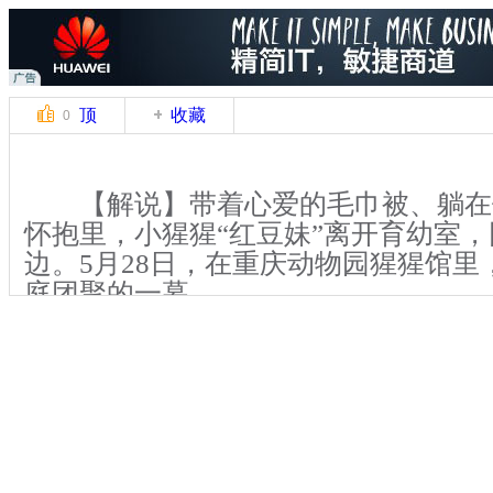
顶
收藏
0
【解说】带着心爱的毛巾被、躺在饲
怀抱里，小猩猩“红豆妹”离开育幼室
边。5月28日，在重庆动物园猩猩馆里
庭团聚的一幕。
【解说】据小猩猩的饲养员滕明生
妹”现在已经1岁4个月大了，是猩猩“唻
三个孩子。
关键词：猩猩 千斤