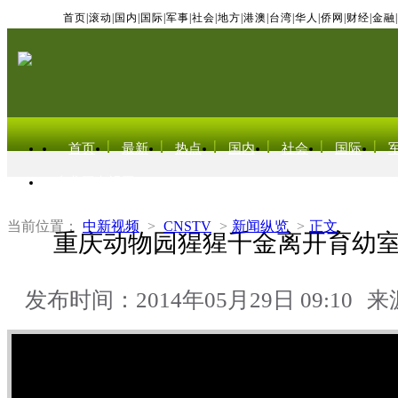
首页
|
滚动
|
国内
|
国际
|
军事
|
社会
|
地方
|
港澳
|
台湾
|
华人
|
侨网
|
财经
|
金融
|
首页
最新
热点
国内
社会
国际
东北亚电视网
当前位置：
中新视频
>
CNSTV
>
新闻纵览
>
正文
重庆动物园猩猩千金离开育幼
发布时间：2014年05月29日 09:10
来