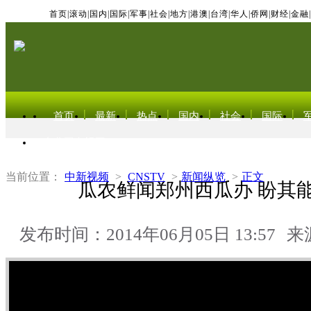
首页
|
滚动
|
国内
|
国际
|
军事
|
社会
|
地方
|
港澳
|
台湾
|
华人
|
侨网
|
财经
|
金融
|
首页
最新
热点
国内
社会
国际
东北亚电视网
当前位置：
中新视频
>
CNSTV
>
新闻纵览
>
正文
瓜农鲜闻郑州西瓜办 盼其
发布时间：2014年06月05日 13:57
来