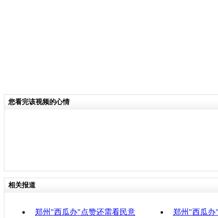
关键词：西瓜办
分类名称：
CNSTV
责
您看完该视频的心情
相关报道
郑州"西瓜办"点赞还需看民意
郑州"西瓜办