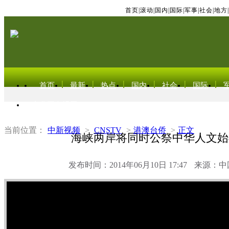
首页
|
滚动
|
国内
|
国际
|
军事
|
社会
|
地方
|
首页
最新
热点
国内
社会
国际
东北亚电视网
当前位置：
中新视频
>
CNSTV
>
港澳台侨
>
正文
海峡两岸将同时公祭中华人文始
发布时间：2014年06月10日 17:47
来源：中