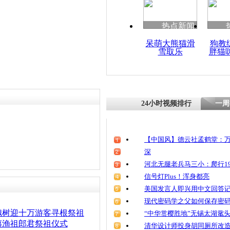
责任编辑：【
杜海涛
】
热点新闻
呆萌大熊猫滑
狗教
雪取乐
胖猫
24小时视频排行
一周
【中国风】德云社孟鹤堂：万
深
河北无腿老兵马三小：爬行19
信号灯Plus！浑身都亮
美国发言人即兴用中文回答
现代密码学之父如何保存密
槐树迎十万游客寻根祭祖
“中华赏樱胜地”无锡太湖鼋
夷渔祖郎君祭祖仪式
清华设计师投身胡同厕所改造