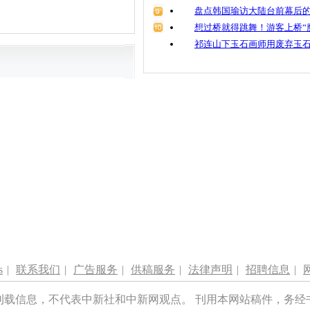
盘点韩国瑜访大陆台前幕后的
想过桥就得跳舞！游客上桥“
祁连山下玉石画师用废弃玉
s
|
联系我们
|
广告服务
|
供稿服务
|
法律声明
|
招聘信息
|
刊载信息，不代表中新社和中新网观点。 刊用本网站稿件，务经