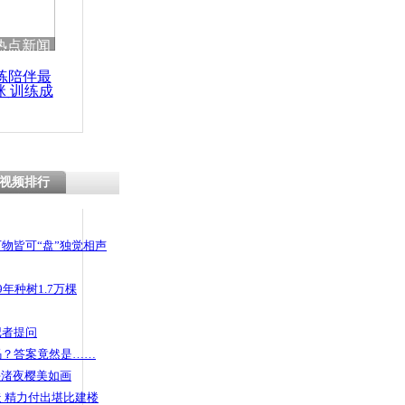
热点新闻
练陪伴最
咪 训练成
功瘦身
视频排行
物皆可“盘”独觉相声
年种树1.7万棵
记者提问
码？答案竟然是……
头渚夜樱美如画
 精力付出堪比建楼