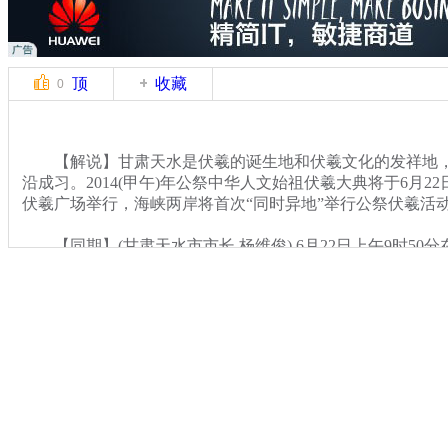
顶
收藏
0
【解说】甘肃天水是伏羲的诞生地和伏羲文化的发祥地，
沿成习。2014(甲午)年公祭中华人文始祖伏羲大典将于6月22
伏羲广场举行，海峡两岸将首次“同时异地”举行公祭伏羲活
【同期】(甘肃天水市市长 杨维俊) 6月22日上午9时50
2014(甲午)年公祭中华人文始祖伏羲大典。公祭伏羲大典的
钟、恭读祭文、乐舞告祭、敬献花篮。
关键词：
分类名称：
CNSTV