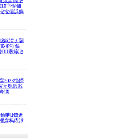
杩旀腐 闇嶅
€鍏卞悓鎺
浣撹偛浜嬩
唬鈥濆ぇ闄
浣欏勾 鎰
鐜瓒婃潵
2023绉嬫
 宸ㄤ綔浜戦
峰憟
鑰呭鐐逛
欐腐杩庡浗
椂