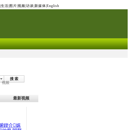
|
生活
|
图片
|
视频
|
访谈
|
新媒体
|
English
搜 索
视频
最新视频
腑鍥介娓