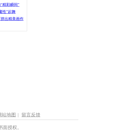
“精彩瞬间”
魔性”起舞
石拼出精美画作
网站地图
|
留言反馈
书面授权。