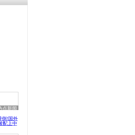
浗搴嗛厭浼
鍥藉鍙戝
甫鏉ユ満
灉
同时公祭中
伏羲
热点新闻
醉倒!国外
被配上中
国民乐