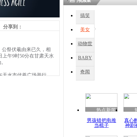
热门视频集
鏉庡瓒呭
搞笑
氳嚧杈烇細
睍涓洪娓
分享到：
閬囧拰鎴愭
美女
动物世
公祭伏羲由来已久，相
海峡两岸将
界
日上午9时50分在甘肃天水
华人文始祖
BABY
动。
秀
奇闻
分在天水市伏羲广场举行
主要议程是：奏乐、击鼓鸣
热点新闻
男孩错把电推
真心
当梳子
神剧