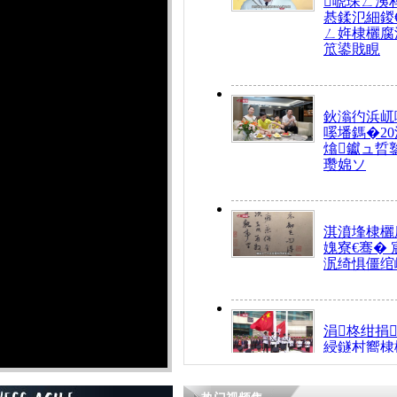
唬琛ㄥ洟
惎鍒氾細鍐
ㄥ姩棣欐腐
笟鍙戝睍
鈥滃彴浜屼
嗘墦鎷�20
熻钀ュ晢
瓒婂ソ
淇濆埄棣欐腐
媿寮€骞�
泦绮惧僵绾
涓柊绀捐
綅鐩村嚮棣
搴�24灏忔