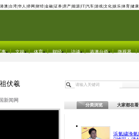
港澳
|
台湾
|
华人
|
侨网
|
财经
|
金融
|
证券
|
房产
|
能源
|
IT
|
汽车
|
游戏
|
文化
|
娱乐
|
体育
|
健康
军事
文娱
体育
财经
访谈
港澳台侨
微视界
祖伏羲
国新闻网
分类浏览
大家都在看
浜氳繍浼氫