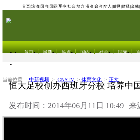
首页
|
滚动
|
国内
|
国际
|
军事
|
社会
|
地方
|
港澳
|
台湾
|
华人
|
侨网
|
财经
|
金融
|
首页
最新
热点
国内
社会
国际
东北亚电视网
当前位置：
中新视频
>
CNSTV
>
体育文化
>
正文
恒大足校创办西班牙分校 培养中
发布时间：2014年06月11日 10:49
来