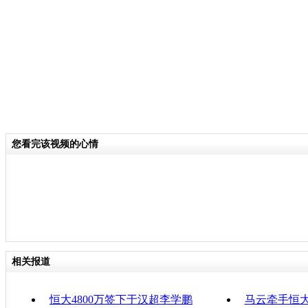
分类名称：
CNSTV
责
您看完该视频的心情
相关报道
恒大4800万签下于汉超李学鹏
马云牵手恒大