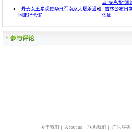
者"夹私货"添
丹麦女王参观侵华日军南京大屠杀遇难
吉林公布日
同胞纪念馆
佐证
关于我们
|
About us
|
联系我们
|
广告服务