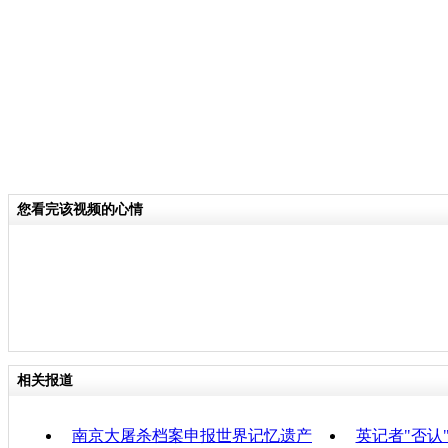
档案进行申报，目的是牢记历史，珍惜
的尊严。当天，侵华日军南京大屠杀遇
内，参观人群依旧是络绎不绝。来自海
士表示，当天她特地和家人一起来到侵
杀遇难同胞纪念馆，铭记这段中国人的
关键词：
您看完该视频的心情
分类名称：
CNSTV
责任
相关报道
南京大屠杀档案申报世界记忆遗产
英记者"否认