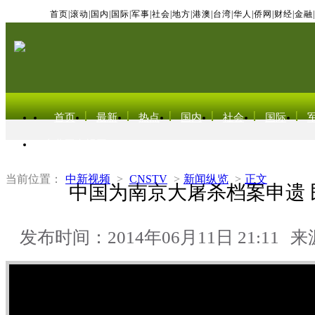
首页
|
滚动
|
国内
|
国际
|
军事
|
社会
|
地方
|
港澳
|
台湾
|
华人
|
侨网
|
财经
|
金融
|
首页
最新
热点
国内
社会
国际
东北亚电视网
当前位置：
中新视频
>
CNSTV
>
新闻纵览
>
正文
中国为南京大屠杀档案申遗 
发布时间：2014年06月11日 21:11
来