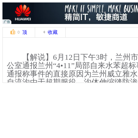
顶
收藏
0
【解说】6月12日下午3时，兰州
公室通报兰州“4•11”局部自来水苯超
通报称事件的直接原因为兰州威立雅水
自流沟由于超期服役，沟体伸缩缝防渗
缝隙，兰州石化公司历史积存的地下含
沟，对输水水体造成苯污染，致使局部
【同期】(兰州水苯超标事件 事件调
建军)兰州威立雅水务公司自流沟建成于
水暗渠，设计合理使用年限为50年，实