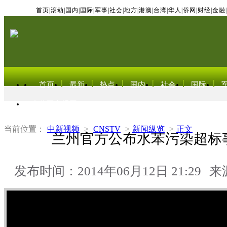
首页
|
滚动
|
国内
|
国际
|
军事
|
社会
|
地方
|
港澳
|
台湾
|
华人
|
侨网
|
财经
|
金融
|
首页
最新
热点
国内
社会
国际
东北亚电视网
当前位置：
中新视频
>
CNSTV
>
新闻纵览
>
正文
兰州官方公布水苯污染超标
发布时间：2014年06月12日 21:29
来