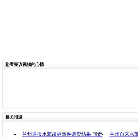
年。加之伸缩缝防渗材料老化，受春季
影响，地下水位高于自流沟水位，含油
缝、裂缝渗入自流沟，最终造成自流沟
关键词：
您看完该视频的心情
分类名称：
CNSTV
责任
相关报道
兰州通报水苯超标事件调查结果 问责
兰州自来水苯