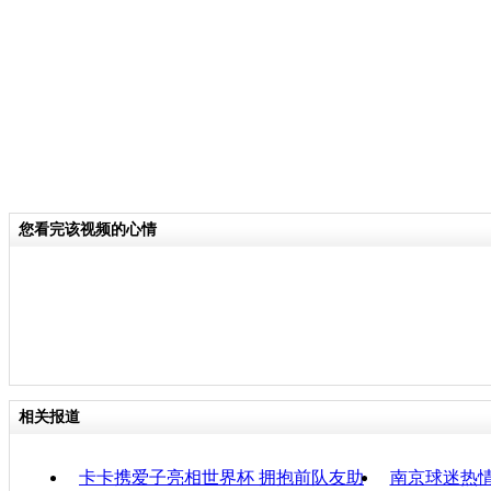
争相竞猜。答对问题的旅客，都获得了2
官方提供的纪念品。来自安徽的旅客康
一上飞机看到乘务员的装扮就眼前一亮
为枯燥的旅途增添了几分乐趣。
关键词：
您看完该视频的心情
分类名称：
CNSTV
2014世界杯
标签：
专题：
2014巴西世界杯
责任
相关报道
卡卡携爱子亮相世界杯 拥抱前队友助
南京球迷热情