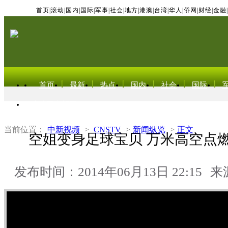
首页
|
滚动
|
国内
|
国际
|
军事
|
社会
|
地方
|
港澳
|
台湾
|
华人
|
侨网
|
财经
|
金融
|
首页
最新
热点
国内
社会
国际
东北亚电视网
当前位置：
中新视频
>
CNSTV
>
新闻纵览
>
正文
空姐变身足球宝贝 万米高空点
发布时间：2014年06月13日 22:15
来