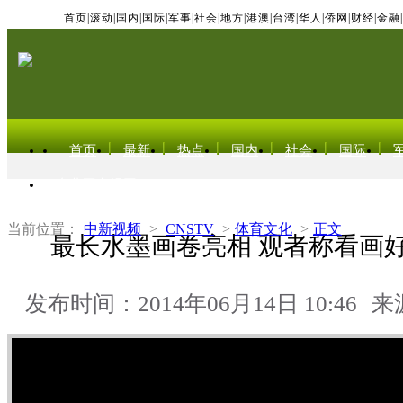
首页
|
滚动
|
国内
|
国际
|
军事
|
社会
|
地方
|
港澳
|
台湾
|
华人
|
侨网
|
财经
|
金融
|
首页
最新
热点
国内
社会
国际
东北亚电视网
当前位置：
中新视频
>
CNSTV
>
体育文化
>
正文
最长水墨画卷亮相 观者称看画
发布时间：2014年06月14日 10:46
来