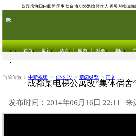
首页
|
滚动
|
国内
|
国际
|
军事
|
社会
|
地方
|
港澳
|
台湾
|
华人
|
侨网
|
财经
|
金融
|
首页
最新
热点
国内
社会
国际
东北亚电视网
当前位置：
中新视频
>
CNSTV
>
新闻纵览
>
正文
成都某电梯公寓改“集体宿舍
发布时间：2014年06月16日 22:11
来