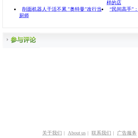
样的店
削面机器人干活不累 "奥特曼"改行当
“民间高手”
厨师
关于我们
|
About us
|
联系我们
|
广告服务