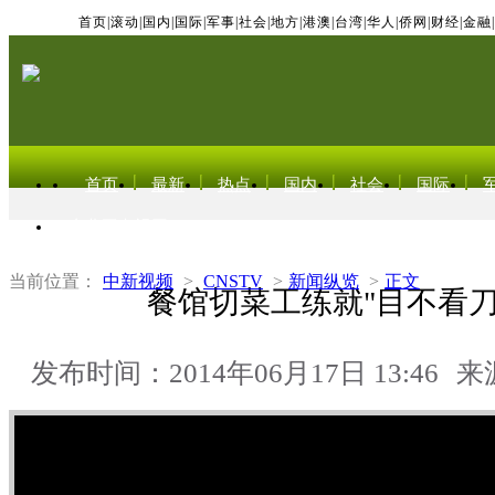
首页
|
滚动
|
国内
|
国际
|
军事
|
社会
|
地方
|
港澳
|
台湾
|
华人
|
侨网
|
财经
|
金融
|
首页
最新
热点
国内
社会
国际
东北亚电视网
当前位置：
中新视频
>
CNSTV
>
新闻纵览
>
正文
餐馆切菜工练就"目不看刀
发布时间：2014年06月17日 13:46
来