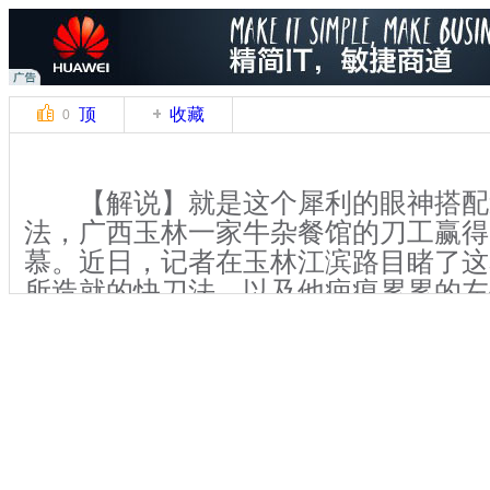
顶
收藏
0
【解说】就是这个犀利的眼神搭配
法，广西玉林一家牛杂餐馆的刀工赢得
慕。近日，记者在玉林江滨路目睹了这
所造就的快刀法，以及他疤痕累累的左
【解说】据悉，这名秦姓刀工年仅2
牛杂餐馆工作了五六年。当初从内存条
时，秦刀工干活的速度与常人无异，但
如今他独创的超快刀法足可傲视群厨，
刀”的绝技更是令同门师兄弟自愧不如