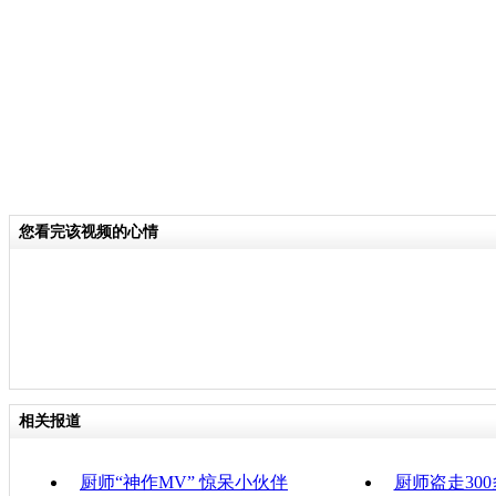
关键词：切菜 神技
分类名称：
CNSTV
责
您看完该视频的心情
相关报道
厨师“神作MV” 惊呆小伙伴
厨师盗走30