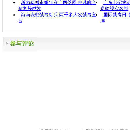
越南籍贩毒嫌犯在广西落网 中越联合
广东出招物流
禁毒获成效
递验视实名制
海南表彰禁毒标兵 两千多人发禁毒宣
国际禁毒日“
言
牌