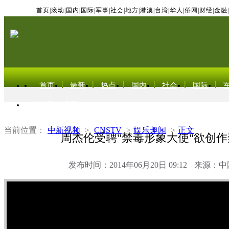
首页
|
滚动
|
国内
|
国际
|
军事
|
社会
|
地方
|
港澳
|
台湾
|
华人
|
侨网
|
财经
|
金融
|
首页
最新
热点
国内
社会
国际
东北亚电视网
当前位置：
中新视频
>
CNSTV
>
娱乐趣闻
>
正文
周杰伦受聘"禁毒形象大使"欲创
发布时间：2014年06月20日 09:12
来源：中