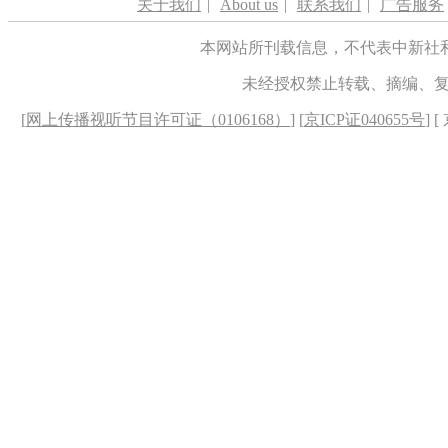
关于我们
|
About us
|
联系我们
|
广告服务
本网站所刊载信息，不代表中新社
未经授权禁止转载、摘编、
[
网上传播视听节目许可证（0106168）
] [
京ICP证040655号
] 