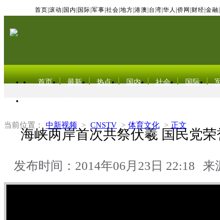
首页
|
滚动
|
国内
|
国际
|
军事
|
社会
|
地方
|
港澳
|
台湾
|
华人
|
侨网
|
财经
|
金融
|
首页
最新
热点
国内
社会
国际
东北亚电视网
当前位置：
中新视频
>
CNSTV
>
体育文化
>
正文
海峡两岸首次共祭伏羲 国民党荣
发布时间：2014年06月23日 22:18
来