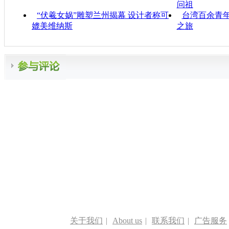
问祖
“伏羲女娲”雕塑兰州揭幕 设计者称可
台湾百余青年
媲美维纳斯
之旅
关于我们
|
About us
|
联系我们
|
广告服务