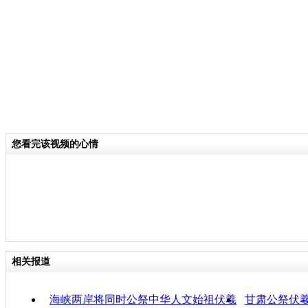
关键词：
分类名称：
CNSTV
责
您看完该视频的心情
相关报道
海峡两岸将同时公祭中华人文始祖伏羲
甘肃公祭伏羲