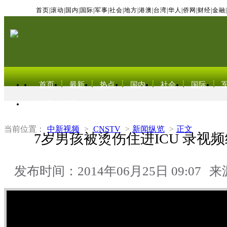
首页
|
滚动
|
国内
|
国际
|
军事
|
社会
|
地方
|
港澳
|
台湾
|
华人
|
侨网
|
财经
|
金融
|
首页
最新
热点
国内
社会
国际
东北亚电视网
当前位置：
中新视频
>
CNSTV
>
新闻纵览
>
正文
7岁男孩被烫伤住进ICU 录视
发布时间：2014年06月25日 09:07
来