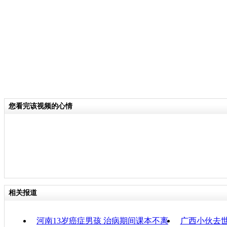
关键词：男孩 烫伤 妈妈
分类名称：
CNSTV
感动
标签：
责
您看完该视频的心情
相关报道
河南13岁癌症男孩 治病期间课本不离
广西小伙去世