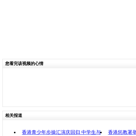
了他们升读大学的又一次机会。
关键词：香港 升学
分类名称：
CNSTV
责
您看完该视频的心情
相关报道
香港青少年步操汇演庆回归 中学生与
香港惩教署举