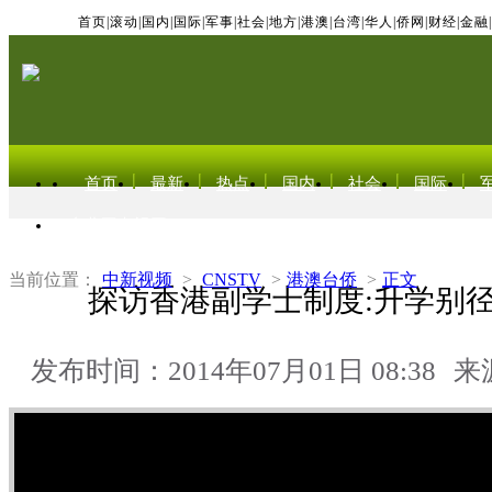
首页
|
滚动
|
国内
|
国际
|
军事
|
社会
|
地方
|
港澳
|
台湾
|
华人
|
侨网
|
财经
|
金融
|
首页
最新
热点
国内
社会
国际
东北亚电视网
当前位置：
中新视频
>
CNSTV
>
港澳台侨
>
正文
探访香港副学士制度:升学别径
发布时间：2014年07月01日 08:38
来