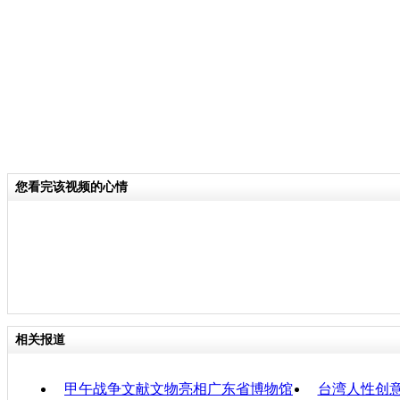
侧面和背面的试穿效果。
关键词：
分类名称：
CNSTV
责任
您看完该视频的心情
相关报道
甲午战争文献文物亮相广东省博物馆
台湾人性创意