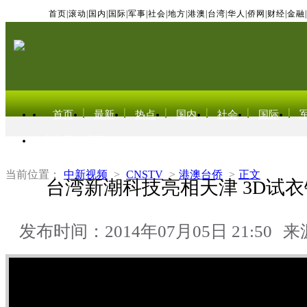
首页
|
滚动
|
国内
|
国际
|
军事
|
社会
|
地方
|
港澳
|
台湾
|
华人
|
侨网
|
财经
|
金融
|
首页
最新
热点
国内
社会
国际
东北亚电视网
当前位置：
中新视频
>
CNSTV
>
港澳台侨
>
正文
台湾新潮科技亮相天津 3D试
发布时间：2014年07月05日 21:50
来