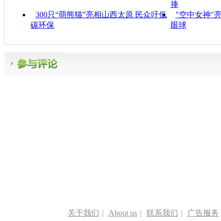
捧
300只“萌熊猫”亮相山西太原 民众吁低
"空中女神"
碳环保
眼球
关于我们
|
About us
|
联系我们
|
广告服务