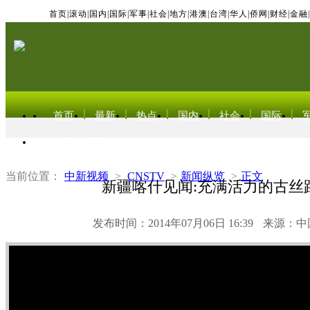
首页
|
滚动
|
国内
|
国际
|
军事
|
社会
|
地方
|
港澳
|
台湾
|
华人
|
侨网
|
财经
|
金融
|
首页
最新
热点
国内
社会
国际
东北亚电视网
当前位置：
中新视频
>
CNSTV
>
新闻纵览
>
正文
新疆喀什见闻:充满活力的古丝
发布时间：2014年07月06日 16:39
来源：中