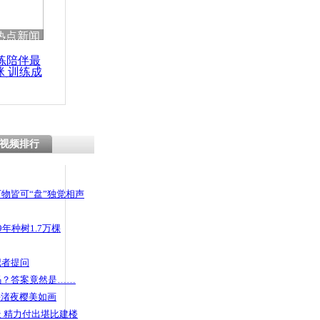
 哀思悼忠
热点新闻
练陪伴最
咪 训练成
功瘦身
火最新情
患仍面临危
视频排行
物皆可“盘”独觉相声
年种树1.7万棵
记者提问
码？答案竟然是……
头渚夜樱美如画
 精力付出堪比建楼