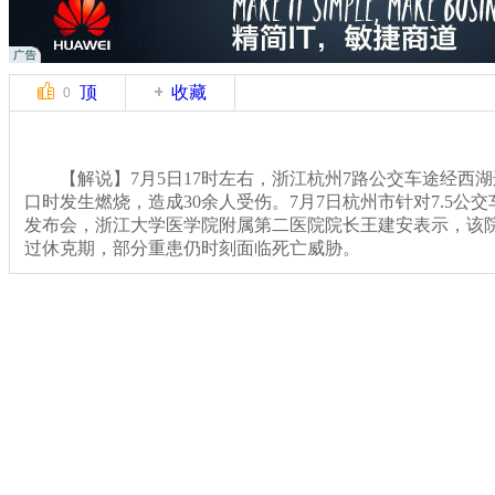
顶
收藏
0
【解说】7月5日17时左右，浙江杭州7路公交车途经西
口时发生燃烧，造成30余人受伤。7月7日杭州市针对7.5公
发布会，浙江大学医学院附属第二医院院长王建安表示，该
过休克期，部分重患仍时刻面临死亡威胁。
【同期】(浙江大学医学院附属第二医院院长 王建安) 目
度过了 第一个期 就是休克期 更困难 更危险的 还在后面 以
者死亡的危险 时时是存在的 但是只要有百分之一的希望 我
的努力
关键词：杭州 公交起火 重患