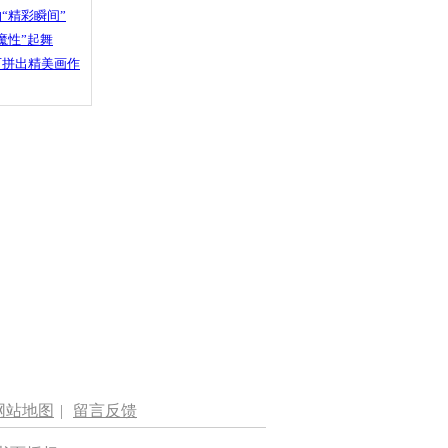
“精彩瞬间”
魔性”起舞
石拼出精美画作
网站地图
|
留言反馈