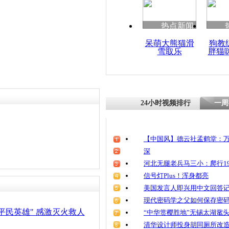
清明祭英烈
魂
责任编辑：【
王祎
】
热点新闻
呆萌大熊猫滑
狗教
雪取乐
胖猫
杭州公交起
况:部分重
险
24小时视频排行
一周
【中国风】德云社孟鹤堂：万
深
河北无腿老兵马三小：爬行19
信号灯Plus！浑身都亮
美国发言人即兴用中文回答
现代密码学之父如何保存密
平民英雄" 感激灭火救人
“中华赏樱胜地”无锡太湖鼋
清华设计师投身胡同厕所改造