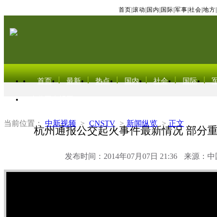
首页
|
滚动
|
国内
|
国际
|
军事
|
社会
|
地方
|
首页
最新
热点
国内
社会
国际
东北亚电视网
当前位置：
中新视频
>
CNSTV
>
新闻纵览
>
正文
杭州通报公交起火事件最新情况 部分
发布时间：2014年07月07日 21:36
来源：中