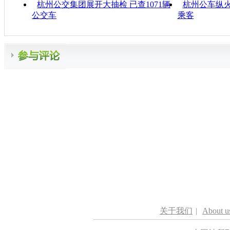
杭州公交集团展开大抽检 已查1071辆
杭州公车纵火
公交车
乘客
关于我们
|
About u