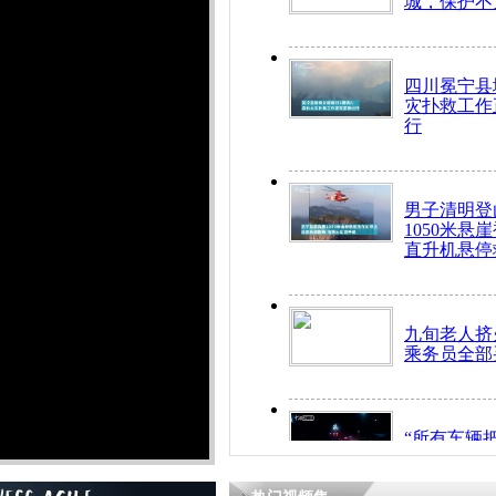
城，保护不
四川冕宁县
灾扑救工作
行
男子清明登
1050米悬
直升机悬停
九旬老人挤
乘务员全部
“所有车辆
开！”儿童
警急速救助