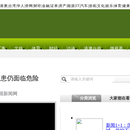
港澳
|
台湾
|
华人
|
侨网
|
财经
|
金融
|
证券
|
房产
|
能源
|
IT
|
汽车
|
游戏
|
文化
|
娱乐
|
体育
|
健康
军事
文娱
体育
财经
访谈
港澳台侨
微视界
重患仍面临危险
国新闻网
分类浏览
大家都在看
新闻1+1