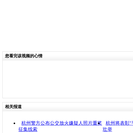
分类名称：
CNSTV
您看完该视频的心情
相关报道
杭州警方公布公交放火嫌疑人照片重奖
杭州将表彰"
征集线索
壮举