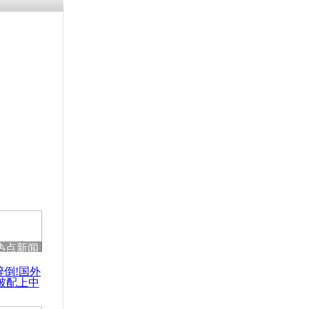
残疾男子因
砸银行
千年传统习
众为娥皇女
行被查情绪
回答崩溃原
热点新闻
乡上万人欢
醉倒!国外
节
被配上中
国民乐