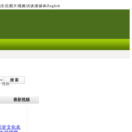
|
生活
|
图片
|
视频
|
访谈
|
新媒体
|
English
搜 索
视频
最新视频
：历史文化名