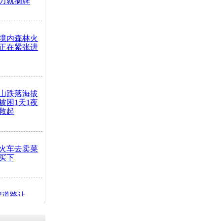
力就摘牌
境内森林火
正在紧张进
山跌落海拔
崖被困1天1夜
救起
火车去卖菜
买下
把道路让
突发疾病交