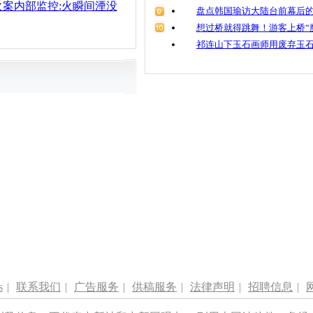
案内部监控:火瞬间湮没
盘点韩国瑜访大陆台前幕后的
想过桥就得跳舞！游客上桥“
祁连山下玉石画师用废弃玉
s
|
联系我们
|
广告服务
|
供稿服务
|
法律声明
|
招聘信息
|