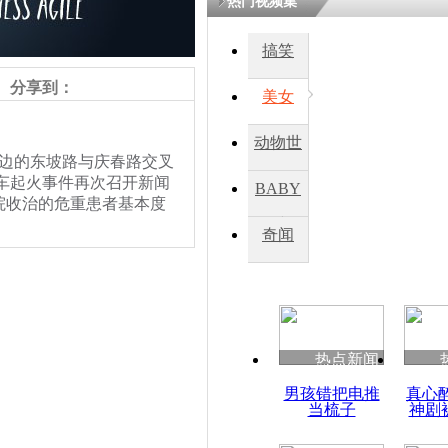
热门视频集
搞笑
四川一精神
病发持大锤
分享到：
美女
动物世
探访传承四
湖边的东坡路与庆春路交叉
俗：近万民
界
交车起火事件再次召开新闻
BABY
英省亲送行
院收治的危重患者基本度
秀
奇闻
小伙骑车逆
前我们的患者仅仅是大概
崩溃 网上
后要死亡的危险 部分重症患
因
们全院职工一定尽百分之百
热点新闻
四川兴文苗
男孩错把电推
真心
度苗族花山
当梳子
神剧