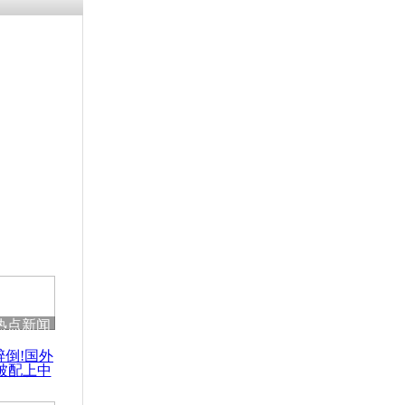
浗搴嗛厭浼
鍥藉鍙戝
甫鏉ユ満
灉
捐赠兰考20
车
热点新闻
醉倒!国外
被配上中
国民乐