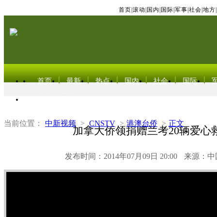
首页
|
滚动
|
国内
|
国际
|
军事
|
社会
|
地方
|
首页
最新
热点
国内
社会
国际
东北亚电视网
当前位置：
中新视频
>
CNSTV
>
港澳台侨
>
正文
加拿大侨领捐赠兰考20辆爱心
发布时间：2014年07月09日 20:00
来源：中