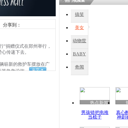
热门视频集
鏉庡瓒呭
搞笑
氳嚧杈烇細
睍涓洪娓
分享到：
閬囧拰鎴愭
美女
动物世
行”捐赠仪式在郑州举行，
加拿大侨领
界
爱心传递下去。
辆爱心救护
BABY
辆崭新的救护车摆放在广
秀
奇闻
瓶等急救设施。
热点新闻
男孩错把电推
真心
当梳子
神剧
责任编辑：【
王祎
】