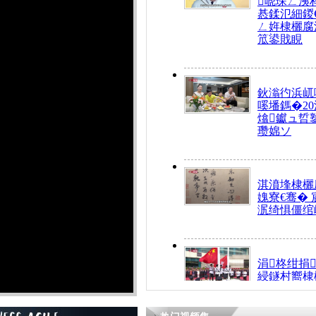
唬琛ㄥ洟
惎鍒氾細鍐
ㄥ姩棣欐腐
笟鍙戝睍
鈥滃彴浜屼
嗘墦鎷�20
熻钀ュ晢
瓒婂ソ
淇濆埄棣欐腐
媿寮€骞�
泦绮惧僵绾
涓柊绀捐
綅鐩村嚮棣
搴�24灏忔