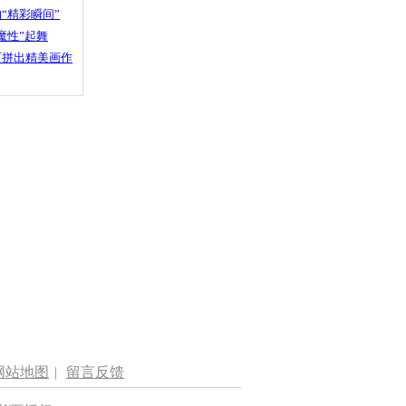
“精彩瞬间”
魔性”起舞
石拼出精美画作
网站地图
|
留言反馈