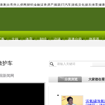
港澳
|
台湾
|
华人
|
侨网
|
财经
|
金融
|
证券
|
房产
|
能源
|
IT
|
汽车
|
游戏
|
文化
|
娱乐
|
体育
|
健康
军事
文娱
体育
财经
访谈
港澳台侨
微视界
救护车
国新闻网
分类浏览
大家都在看
浜氳繍浼氫