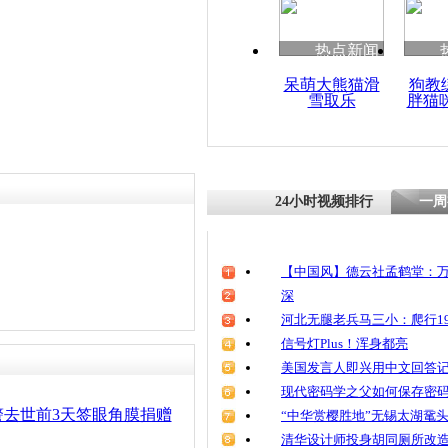
热点新闻
呆萌大熊猫滑
狗教
雪取乐
胖猫
24小时视频排行
一周
【中国风】德云社孟鹤堂：万
深
河北无腿老兵马三小：爬行19
信号灯Plus！浑身都亮
美国发言人即兴用中文回答
现代密码学之父如何保存密
警去世前3天签眼角膜捐赠
“中华赏樱胜地”无锡太湖鼋
清华设计师投身胡同厕所改造