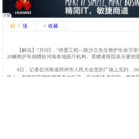
顶
收藏
0
【解说】7月9日，“侨爱工程—陈沙立先生救护生命万里
20辆救护车捐赠给河南各地医疗机构。受赠者医院表示要把
9日，记者在河南省郑州市人民大会堂的广场上见到，20
场上，每救护车辆前都佩有大红花，车内配备有担架、氧气
关键词：侨领 捐赠 救护车
分类名称：
CNSTV
感动
中国梦
标签：