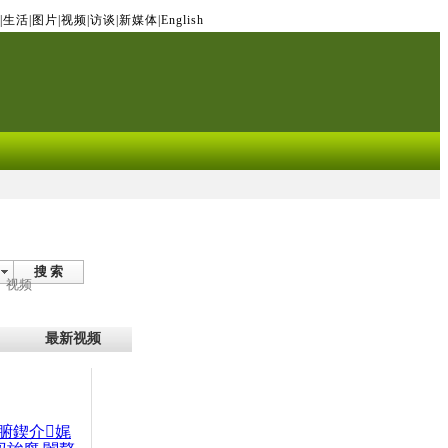
|
生活
|
图片
|
视频
|
访谈
|
新媒体
|
English
搜 索
视频
最新视频
腑鍥介娓