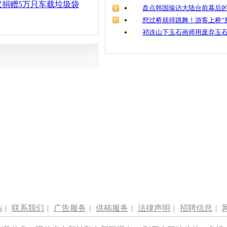
汉捐赠5万只车载垃圾袋
盘点韩国瑜访大陆台前幕后的
想过桥就得跳舞！游客上桥“
祁连山下玉石画师用废弃玉
s
|
联系我们
|
广告服务
|
供稿服务
|
法律声明
|
招聘信息
|