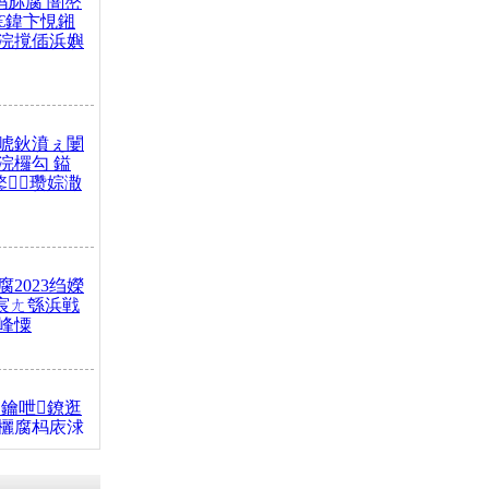
杩旀腐 闇嶅
€鍏卞悓鎺
浣撹偛浜嬩
唬鈥濆ぇ闄
浣欏勾 鎰
鐜瓒婃潵
2023绉嬫
 宸ㄤ綔浜戦
峰憟
鑰呭鐐逛
欐腐杩庡浗
椂