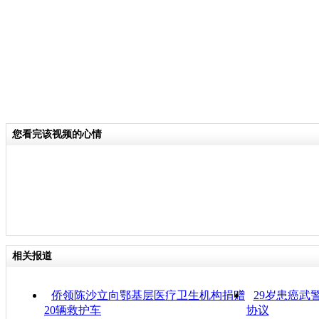
您看完该视频的心情
相关报道
侨领陈沙立向鄂基层医疗卫生机构捐赠
29岁患癌武
20辆救护车
协议