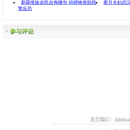
新疆维族农民自掏腰包
捐赠
物资助民
蜜月夫妇武
警反恐
关于我们
|
About u