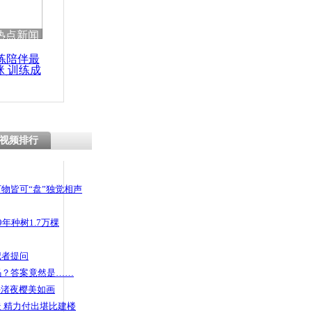
热点新闻
练陪伴最
咪 训练成
功瘦身
视频排行
物皆可“盘”独觉相声
年种树1.7万棵
记者提问
码？答案竟然是……
头渚夜樱美如画
 精力付出堪比建楼