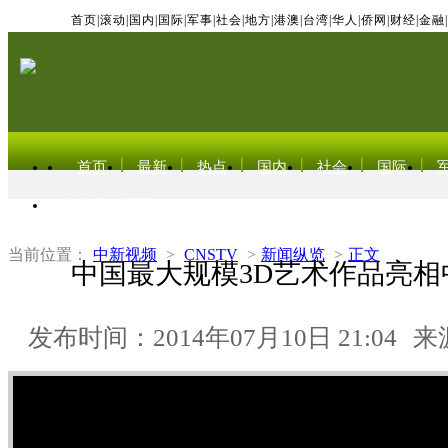
首页
|
滚动
|
国内
|
国际
|
军事
|
社会
|
地方
|
港澳
|
台湾
|
华人
|
侨网
|
财经
|
金融
|
首页
最新
热点
国内
社会
国际
东北亚电视网
当前位置：
中新视频
>
CNSTV
>
新闻纵览
>
正文
中国最大规模3D艺术作品亮相
发布时间：2014年07月10日 21:04
来