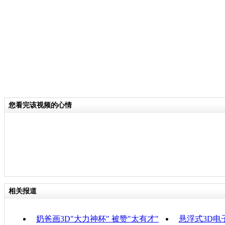
戏。宝贝们不但可以体验四季变换，还
的童话异境，感受多媒体艺术的变幻万
关键词：3D 艺术作品
分类名称：
CNSTV
您看完该视频的心情
责
相关报道
奶爸画3D"大力神杯" 被赞"太有才"
悬浮式3D电