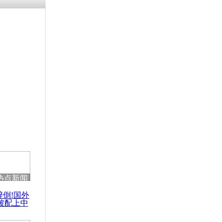
残疾男子因
砸银行
千年传统习
众为娥皇女
行被查情绪
回答崩溃原
热点新闻
乡上万人欢
醉倒!国外
节
被配上中
国民乐