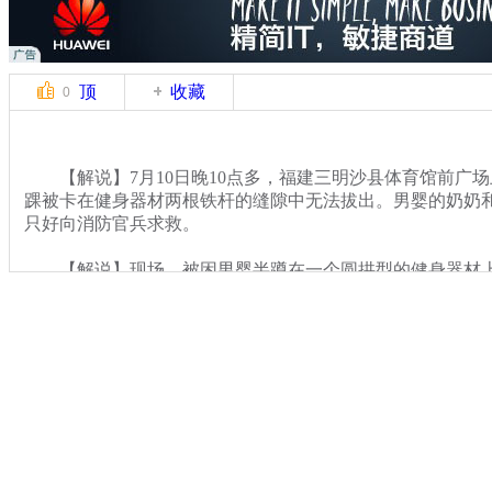
顶
收藏
0
【解说】7月10日晚10点多，福建三明沙县体育馆前广
踝被卡在健身器材两根铁杆的缝隙中无法拔出。男婴的奶奶
只好向消防官兵求救。
【解说】现场，被困男婴半蹲在一个圆拱型的健身器材上
子。此时，男婴由于脚部受到挤压疼痛不止，不停地大哭。
她已经用润肤乳涂抹，都没能将孩子的脚取出。
关键词：
分类名称：
CNSTV