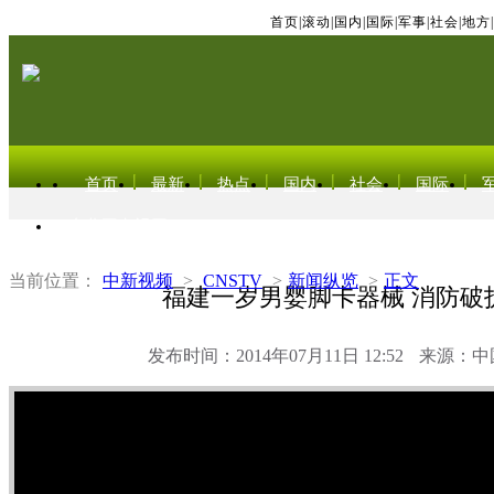
首页
|
滚动
|
国内
|
国际
|
军事
|
社会
|
地方
|
首页
最新
热点
国内
社会
国际
东北亚电视网
当前位置：
中新视频
>
CNSTV
>
新闻纵览
>
正文
福建一岁男婴脚卡器械 消防破
发布时间：2014年07月11日 12:52
来源：中