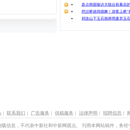
盘点韩国瑜访大陆台前幕后的
想过桥就得跳舞！游客上桥“
祁连山下玉石画师用废弃玉
s
|
联系我们
|
广告服务
|
供稿服务
|
法律声明
|
招聘信息
|
刊载信息，不代表中新社和中新网观点。 刊用本网站稿件，务经