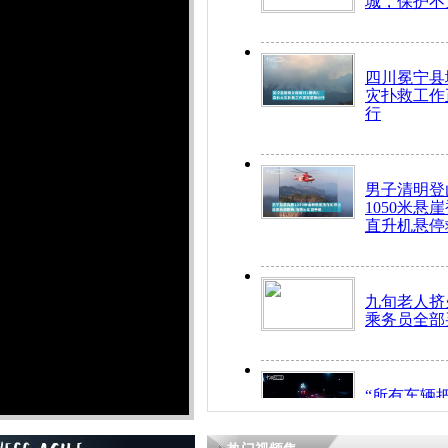
城，保护不
四川冕宁县
灾扑救工作
行
男子清明登
1050米悬
直升机悬停
九旬老人挤
乘务员全部
“所有车辆
开！”儿童
警急速救助