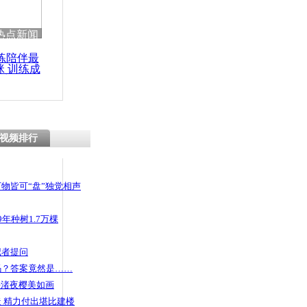
 哀思悼忠
热点新闻
练陪伴最
咪 训练成
功瘦身
婴脚卡器械
援
视频排行
物皆可“盘”独觉相声
年种树1.7万棵
记者提问
码？答案竟然是……
头渚夜樱美如画
 精力付出堪比建楼