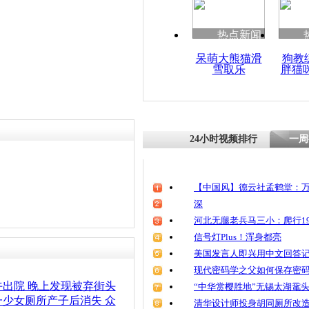
责任编辑：【
周雨辰
】
清明祭英烈
魂
热点新闻
呆萌大熊猫滑
狗教
雪取乐
胖猫
福建一岁男
消防破拆救
24小时视频排行
一周
【中国风】德云社孟鹤堂：万
深
河北无腿老兵马三小：爬行19
信号灯Plus！浑身都亮
美国发言人即兴用中文回答
现代密码学之父如何保存密
出院 晚上发现被弃街头
“中华赏樱胜地”无锡太湖鼋
少女厕所产子后消失 众
清华设计师投身胡同厕所改造