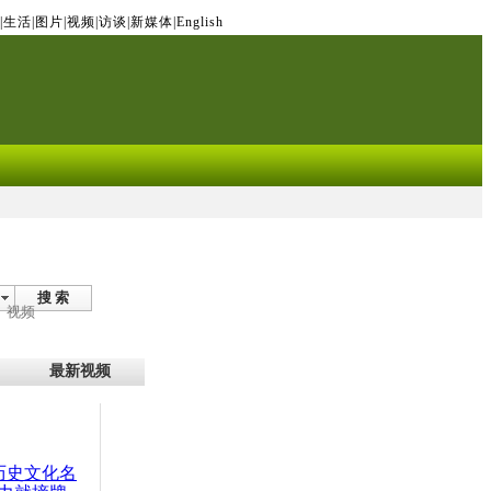
|
生活
|
图片
|
视频
|
访谈
|
新媒体
|
English
搜 索
视频
最新视频
：历史文化名