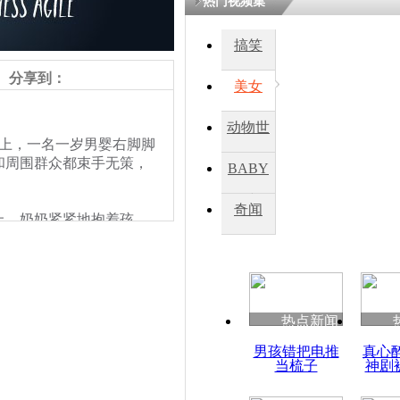
热门视频集
搞笑
四川一精神
病发持大锤
分享到：
美女
动物世
探访传承四
场上，一名一岁男婴右脚脚
俗：近万民
界
和周围群众都束手无策，
BABY
英省亲送行
秀
奇闻
，奶奶紧紧地抱着孩
小伙骑车逆
据男婴的奶奶介绍，此前
崩溃 网上
因
热点新闻
四川兴文苗
男孩错把电推
真心
度苗族花山
当梳子
神剧