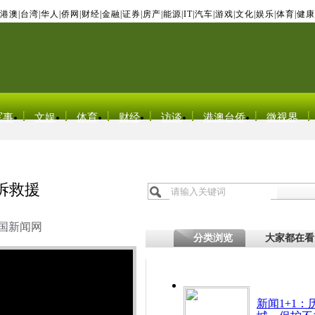
港澳
|
台湾
|
华人
|
侨网
|
财经
|
金融
|
证券
|
房产
|
能源
|
IT
|
汽车
|
游戏
|
文化
|
娱乐
|
体育
|
健康
军事
文娱
体育
财经
访谈
港澳台侨
微视界
拆救援
国新闻网
分类浏览
大家都在看
新闻1+1