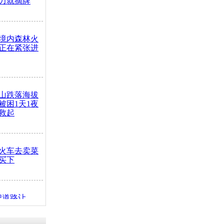
力就摘牌
境内森林火
正在紧张进
山跌落海拔
崖被困1天1夜
救起
火车去卖菜
买下
把道路让
突发疾病交