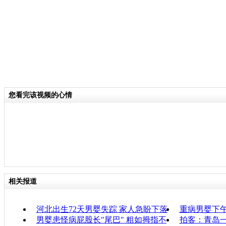
您看完该视频的心情
相关报道
河北出生72天男婴失踪 家人急盼下落
重病男婴下午
男婴患怪病屁股长"尾巴" 粗如拇指不
拍客：青岛一