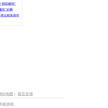
“精彩瞬间”
魔性”起舞
石拼出精美画作
网站地图
|
留言反馈
书面授权。