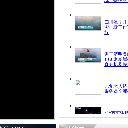
城，保护不
四川冕宁县
灾扑救工作
行
男子清明登
1050米悬
直升机悬停
九旬老人挤
乘务员全部
“所有车辆
开！”儿童
警急速救助