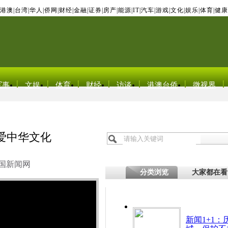
港澳
|
台湾
|
华人
|
侨网
|
财经
|
金融
|
证券
|
房产
|
能源
|
IT
|
汽车
|
游戏
|
文化
|
娱乐
|
体育
|
健康
军事
文娱
体育
财经
访谈
港澳台侨
微视界
爱中华文化
国新闻网
分类浏览
大家都在看
新闻1+1