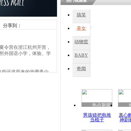
热门视频集
搞笑
四川一精神
病发持大锤
分享到：
美女
动物世
探访传承四
旅夏令营在浙江杭州开营，
俗：近万民
界
一所外国语小学，体验、学
BABY
英省亲送行
秀
奇闻
些远道而来的华裔青少
小伙骑车逆
员们拍照留念，记录精彩
崩溃 网上
营，对夏令营的安排和活
因
热点新闻
四川兴文苗
男孩错把电推
真心
度苗族花山
当梳子
神剧