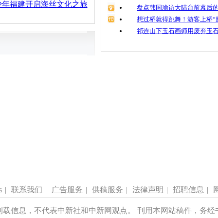
少年福建开启海丝文化之旅
盘点韩国瑜访大陆台前幕后的
想过桥就得跳舞！游客上桥“
祁连山下玉石画师用废弃玉
s
|
联系我们
|
广告服务
|
供稿服务
|
法律声明
|
招聘信息
|
刊载信息，不代表中新社和中新网观点。 刊用本网站稿件，务经