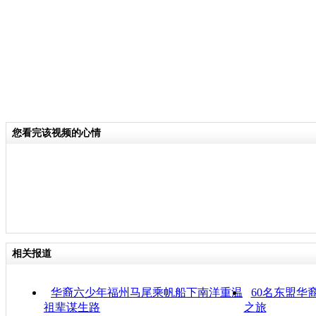
您看完该视频的心情
相关报道
华裔六少年福州马尾乘帆船下南洋重温
60名东盟华
祖辈谋生路
之旅