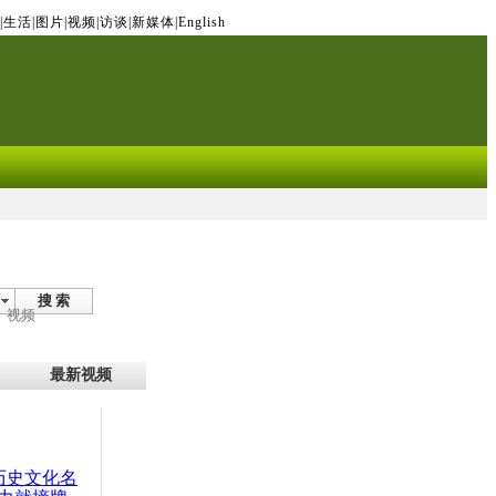
|
生活
|
图片
|
视频
|
访谈
|
新媒体
|
English
搜 索
视频
最新视频
：历史文化名