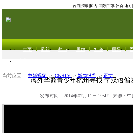
首页
|
滚动
|
国内
|
国际
|
军事
|
社会
|
地方
|
首页
最新
热点
国内
社会
国际
东北亚电视网
当前位置：
中新视频
>
CNSTV
>
新闻纵览
>
正文
海外华裔青少年杭州寻根 学汉语偏
发布时间：2014年07月11日 19:47
来源：中