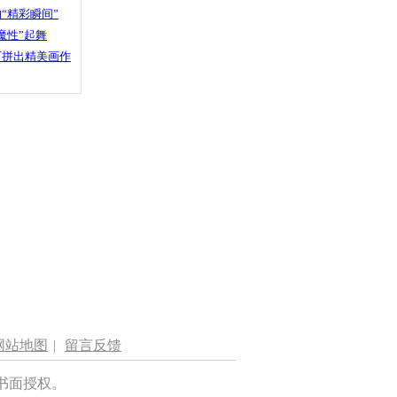
“精彩瞬间”
魔性”起舞
石拼出精美画作
网站地图
|
留言反馈
书面授权。