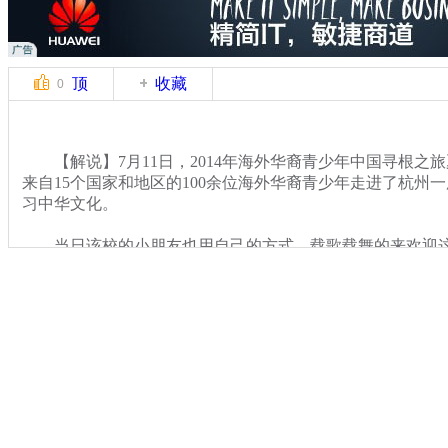
顶
收藏
0
【解说】7月11日，2014年海外华裔青少年中国寻根之
来自15个国家和地区的100余位海外华裔青少年走进了杭州
习中华文化。
当日该校的小朋友也用自己的方式，载歌载舞的来欢迎这
年们。同学们热情地表演也不时引来阵阵掌声，还有不少营
瞬间。看完表演后营员们满心欢喜地表示，很喜欢本次夏令
动都十分感兴趣。
关键词：华裔青少年 寻根
分类名称：
CNSTV