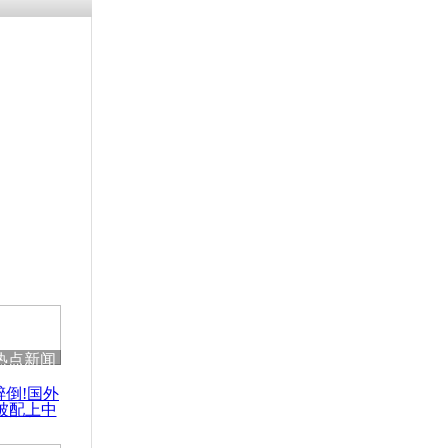
残疾男子因
砸银行
千年传统习
众为娥皇女
行被查情绪
回答崩溃原
热点新闻
乡上万人欢
醉倒!国外
节
被配上中
国民乐