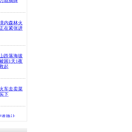
力就摘牌
境内森林火
正在紧张进
山跌落海拔
崖被困1天1夜
救起
火车去卖菜
买下
把道路让
突发疾病交