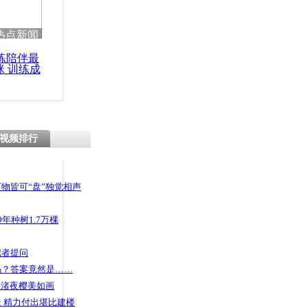
 哀思悼忠
热点新闻
练陪伴最
咪 训练成
功瘦身
少年杭州寻
视频排行
物皆可“盘”独觉相声
年种树1.7万棵
记者提问
码？答案竟然是……
头渚夜樱美如画
 精力付出堪比建楼