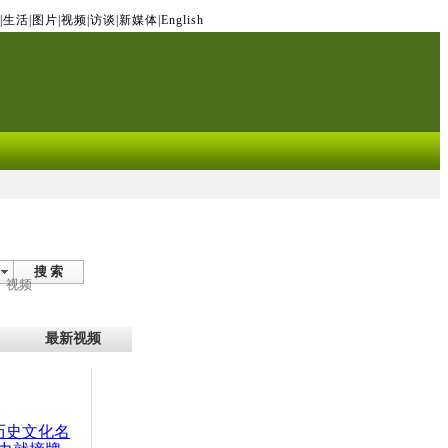
|
生活
|
图片
|
视频
|
访谈
|
新媒体
|
English
搜 索
视频
最新视频
：历史文化名