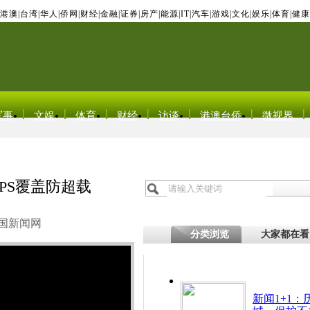
港澳
|
台湾
|
华人
|
侨网
|
财经
|
金融
|
证券
|
房产
|
能源
|
IT
|
汽车
|
游戏
|
文化
|
娱乐
|
体育
|
健康
军事
文娱
体育
财经
访谈
港澳台侨
微视界
PS覆盖防超载
国新闻网
分类浏览
大家都在看
新闻1+1