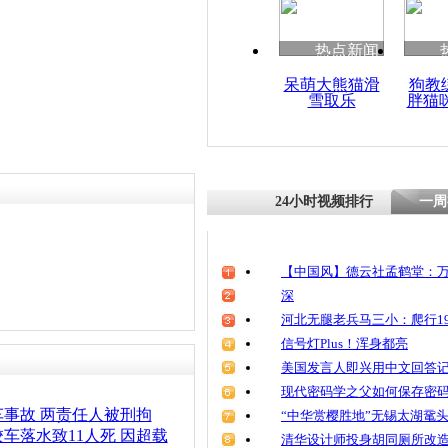
清明祭英烈
责任编辑：【
王胤
】
魂
热点新闻
呆萌大熊猫滑
狗教
雪取乐
胖猫
长春车展校
方新规全省
盖防超载
24小时视频排行
一周
【中国风】德云社孟鹤堂：万
深
河北无腿老兵马三小：爬行19
信号灯Plus！浑身都亮
美国发言人即兴用中文回答
现代密码学之父如何保存密
事故 两责任人被刑拘
“中华赏樱胜地”无锡太湖鼋
车落水致11人死 因超载
清华设计师投身胡同厕所改造