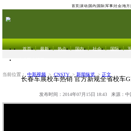
首页
|
滚动
|
国内
|
国际
|
军事
|
社会
|
地方
|
首页
最新
热点
国内
社会
国际
东北亚电视网
当前位置：
中新视频
>
CNSTV
>
新闻纵览
>
正文
长春车展校车热销 官方新规全省校车G
发布时间：2014年07月15日 18:43
来源：中