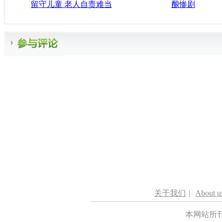
留守儿童 老人自责难当
酿惨剧
关于我们
|
About u
本网站所