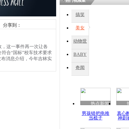
热门视频集
搞笑
四川一精神
病发持大锤
分享到：
美女
动物世
探访传承四
，这一事件再一次让各
俗：近万民
界
符合“国标”校车技术要求
BABY
英省亲送行
发布消息介绍，今年吉林实
秀
奇闻
小伙骑车逆
计……长春车展展出的唯
崩溃 网上
，车展开幕后的4天时间，
因
热点新闻
四川兴文苗
男孩错把电推
真心
度苗族花山
当梳子
神剧