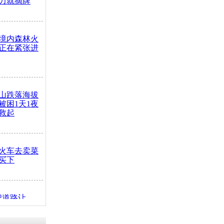
力就摘牌
境内森林火
正在紧张进
山跌落海拔
崖被困1天1夜
救起
火车去卖菜
买下
把道路让
突发疾病交