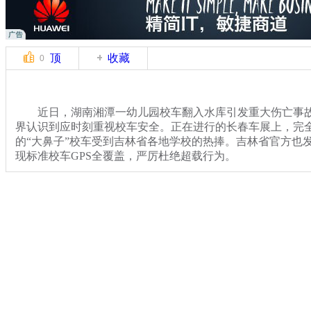
顶
收藏
0
近日，湖南湘潭一幼儿园校车翻入水库引发重大伤亡事故
界认识到应时刻重视校车安全。正在进行的长春车展上，完全
的“大鼻子”校车受到吉林省各地学校的热捧。吉林省官方也
现标准校车GPS全覆盖，严厉杜绝超载行为。
醒目的校车标志，标志性的“大鼻子”前脸，齐全的功能设
一一款黄色“大鼻子”校车在室外展场格外惹眼。据展商介绍
这款校车已售出百余辆。
关键词：
分类名称：
CNSTV