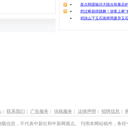
盘点韩国瑜访大陆台前幕后的
想过桥就得跳舞！游客上桥“
祁连山下玉石画师用废弃玉
s
|
联系我们
|
广告服务
|
供稿服务
|
法律声明
|
招聘信息
|
刊载信息，不代表中新社和中新网观点。 刊用本网站稿件，务经