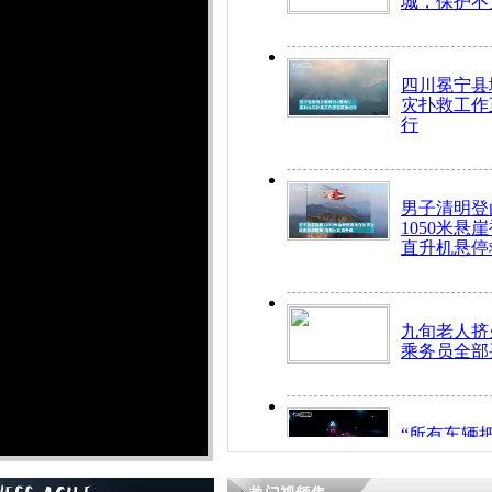
城，保护不
四川冕宁县
灾扑救工作
行
男子清明登
1050米悬
直升机悬停
九旬老人挤
乘务员全部
“所有车辆
开！”儿童
警急速救助