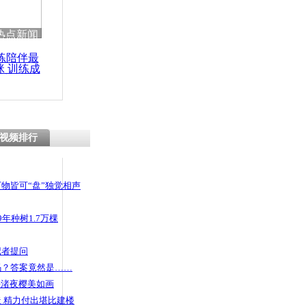
 哀思悼忠
热点新闻
练陪伴最
咪 训练成
功瘦身
车热销 官
校车GPS覆
视频排行
物皆可“盘”独觉相声
年种树1.7万棵
记者提问
码？答案竟然是……
头渚夜樱美如画
 精力付出堪比建楼