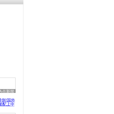
残疾男子因
砸银行
千年传统习
众为娥皇女
行被查情绪
回答崩溃原
热点新闻
乡上万人欢
醉倒!国外
节
被配上中
国民乐