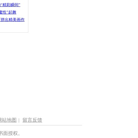
“精彩瞬间”
魔性”起舞
石拼出精美画作
网站地图
|
留言反馈
书面授权。