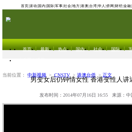
首页
|
滚动
|
国内
|
国际
|
军事
|
社会
|
地方
|
港澳
|
台湾
|
华人
|
侨网
|
财经
|
金融
|
首页
最新
热点
国内
社会
国际
东北亚电视网
当前位置：
中新视频
>
CNSTV
>
港澳台侨
>
正文
男变女后仍钟情女性 香港变性人讲
发布时间：2014年07月16日 16:55
来源：中