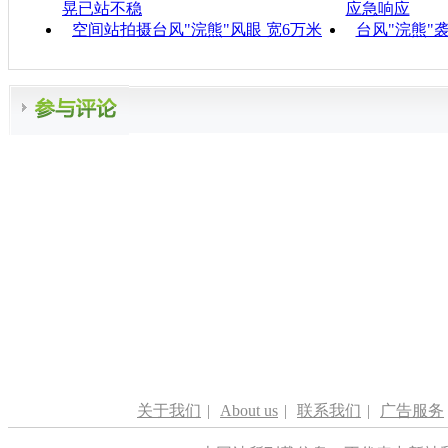
晃已站不稳
应急响应
空间站拍摄台风"浣熊"风眼 宽6万米
台风"浣熊"
关于我们
|
About us
|
联系我们
|
广告服务