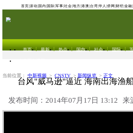
首页
|
滚动
|
国内
|
国际
|
军事
|
社会
|
地方
|
港澳
|
台湾
|
华人
|
侨网
|
财经
|
金融
|
首页
最新
热点
国内
社会
国际
东北亚电视网
当前位置：
中新视频
>
CNSTV
>
新闻纵览
>
正文
台风"威马逊"逼近 海南出海渔
发布时间：2014年07月17日 13:12
来