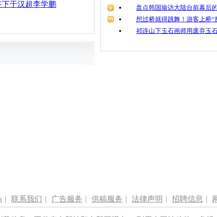
万签下于汉超李学鹏
盘点韩国瑜访大陆台前幕后的
想过桥就得跳舞！游客上桥“
祁连山下玉石画师用废弃玉
s
|
联系我们
|
广告服务
|
供稿服务
|
法律声明
|
招聘信息
|