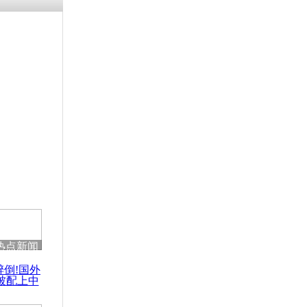
热点新闻
醉倒!国外
被配上中
国民乐