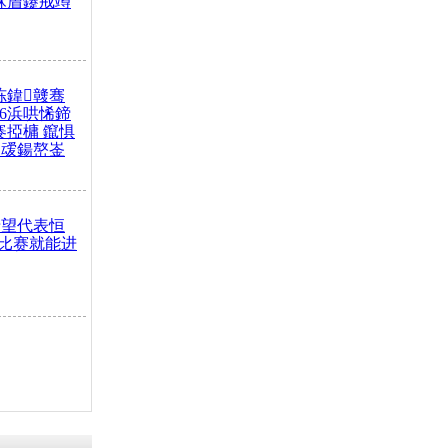
冧篃鑳戒竴
冻鍏竷骞
26浜哄悕鍗
褰掗槦 鑹惧
叆鍚嶅崟
希望代表恒
比赛就能进