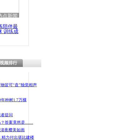
热点新闻
练陪伴最
咪 训练成
功瘦身
视频排行
物皆可“盘”独觉相声
年种树1.7万棵
记者提问
码？答案竟然是……
头渚夜樱美如画
 精力付出堪比建楼