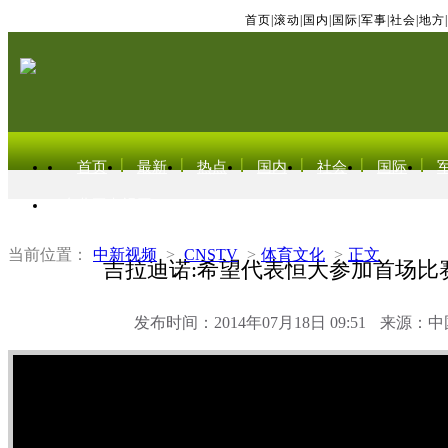
首页
|
滚动
|
国内
|
国际
|
军事
|
社会
|
地方
|
首页
最新
热点
国内
社会
国际
东北亚电视网
当前位置：
中新视频
>
CNSTV
>
体育文化
>
正文
吉拉迪诺:希望代表恒大参加首场比
发布时间：2014年07月18日 09:51
来源：中