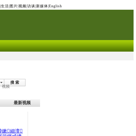
|
生活
|
图片
|
视频
|
访谈
|
新媒体
|
English
搜 索
视频
最新视频
晫鏉細澶