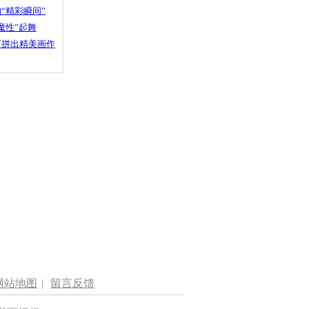
“精彩瞬间”
魔性”起舞
石拼出精美画作
网站地图
|
留言反馈