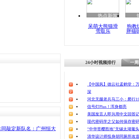
热点新闻
呆萌大熊猫滑
狗教
雪取乐
胖猫
24小时视频排行
一周
【中国风】德云社孟鹤堂：万
深
河北无腿老兵马三小：爬行19
信号灯Plus！浑身都亮
美国发言人即兴用中文回答
现代密码学之父如何保存密
共同敲定新队名：广州恒大
“中华赏樱胜地”无锡太湖鼋
清华设计师投身胡同厕所改造