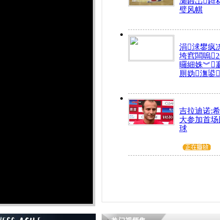
瀬鍜岀鐞
璧风帺
涓浗鐢疯
垮窞闆嗚
曪細姝︾
厠妫潕鍙
吉拉迪诺:
大参加首场
球