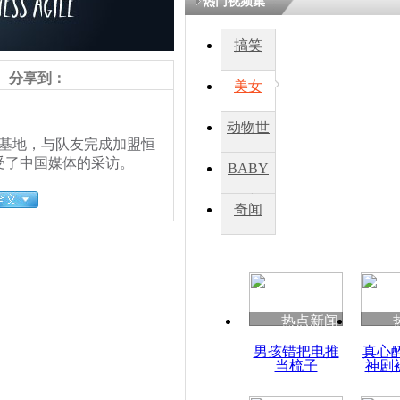
热门视频集
搞笑
分享到：
美女
动物世
基地，与队友完成加盟恒
界
受了中国媒体的采访。
BABY
秀
奇闻
热点新闻
责任编辑：【
王祎
】
男孩错把电推
真心
当梳子
神剧