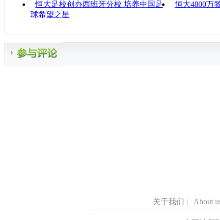
恒大足校创办西班牙分校 培养中国足
恒大4800
球希望之星
关于我们
|
About u