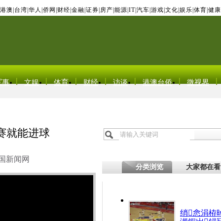
港澳
|
台湾
|
华人
|
侨网
|
财经
|
金融
|
证券
|
房产
|
能源
|
IT
|
汽车
|
游戏
|
文化
|
娱乐
|
体育
|
健康
军事
文娱
体育
财经
访谈
港澳台侨
微视界
赛就能进球
国新闻网
分类浏览
大家都在看
绡悆涓栫