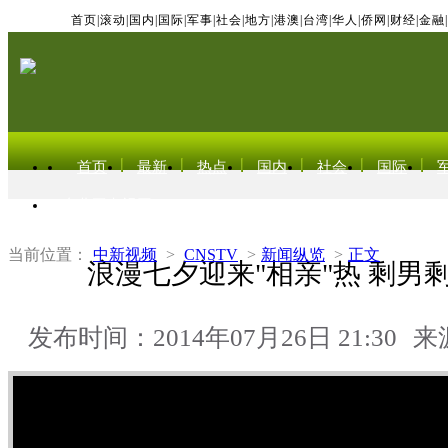
首页
|
滚动
|
国内
|
国际
|
军事
|
社会
|
地方
|
港澳
|
台湾
|
华人
|
侨网
|
财经
|
金融
|
首页
最新
热点
国内
社会
国际
东北亚电视网
当前位置：
中新视频
>
CNSTV
>
新闻纵览
>
正文
浪漫七夕迎来"相亲"热 剩男
发布时间：2014年07月26日 21:30
来