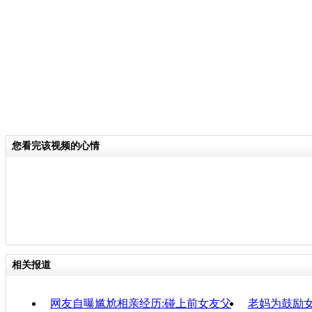
了。
关键词：
分类名称：
CNSTV
责
您看完该视频的心情
相关报道
网友自曝尴尬相亲经历:碰上前女友父
老妈为鼓励