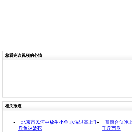
您看完该视频的心情
相关报道
北京市民河中放生小鱼 水温过高上千
哥俩合伙晚上
斤鱼被烫死
千斤西瓜