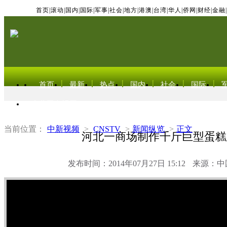
首页
|
滚动
|
国内
|
国际
|
军事
|
社会
|
地方
|
港澳
|
台湾
|
华人
|
侨网
|
财经
|
金融
|
首页
最新
热点
国内
社会
国际
东北亚电视网
当前位置：
中新视频
>
CNSTV
>
新闻纵览
>
正文
河北一商场制作千斤巨型蛋糕
发布时间：2014年07月27日 15:12
来源：中