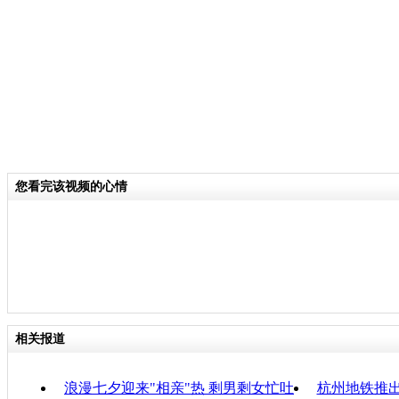
关键词：广州 巧艺 七夕节
分类名称：
CNSTV
责
您看完该视频的心情
相关报道
浪漫七夕迎来"相亲"热 剩男剩女忙吐
杭州地铁推出