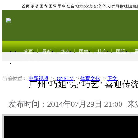
首页
|
滚动
|
国内
|
国际
|
军事
|
社会
|
地方
|
港澳
|
台湾
|
华人
|
侨网
|
财经
|
金融
|
首页
最新
热点
国内
社会
国际
东北亚电视网
当前位置：
中新视频
>
CNSTV
>
体育文化
>
正文
广州"巧姐"亮"巧艺" 喜迎传统
发布时间：2014年07月29日 21:00
来