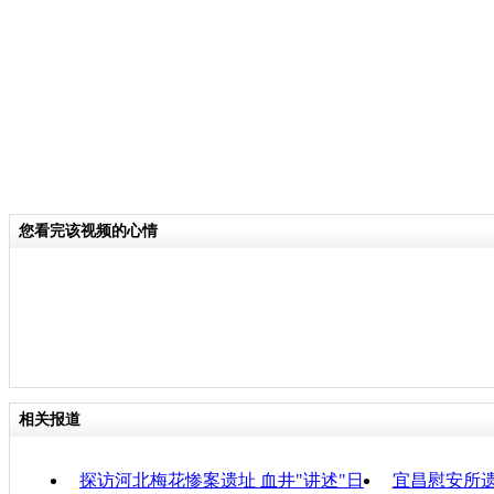
关键词：百年遗址 博物馆
分类名称：
CNSTV
责
您看完该视频的心情
相关报道
探访河北梅花惨案遗址 血井"讲述"日
宜昌慰安所遗