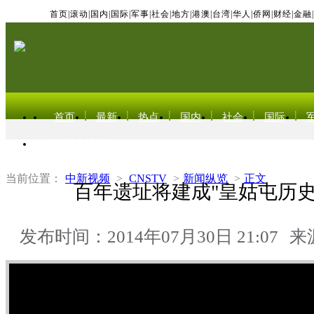
首页
|
滚动
|
国内
|
国际
|
军事
|
社会
|
地方
|
港澳
|
台湾
|
华人
|
侨网
|
财经
|
金融
|
首页
最新
热点
国内
社会
国际
东北亚电视网
当前位置：
中新视频
>
CNSTV
>
新闻纵览
>
正文
百年遗址将建成"皇姑屯历史
发布时间：2014年07月30日 21:07
来