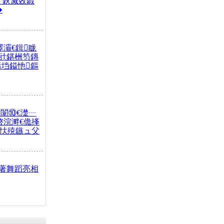
 鈥滅敓鍛
�
墿灞€鍓眬
瓧鍖栦笉鏄
佸垱鎰忚鏂
闈⑩€濋┈
啓浣溿€佹捀
钘忕殑鏃ュ父
著舞蹈亮相