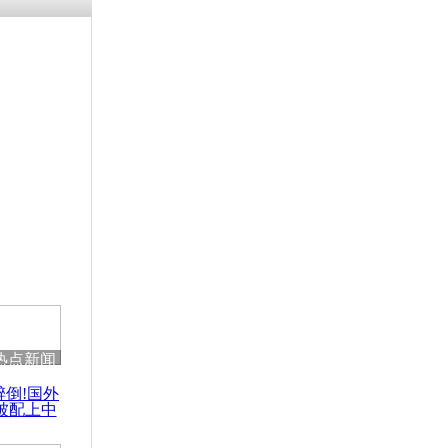
热点新闻
醉倒!国外
被配上中
国民乐