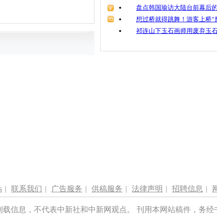
盘点韩国瑜访大陆台前幕后的
想过桥就得跳舞！游客上桥“
祁连山下玉石画师用废弃玉
s
|
联系我们
|
广告服务
|
供稿服务
|
法律声明
|
招聘信息
|
刊载信息，不代表中新社和中新网观点。 刊用本网站稿件，务经