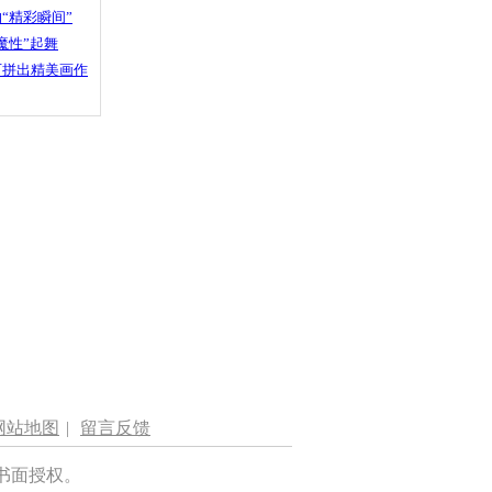
“精彩瞬间”
魔性”起舞
石拼出精美画作
网站地图
|
留言反馈
书面授权。