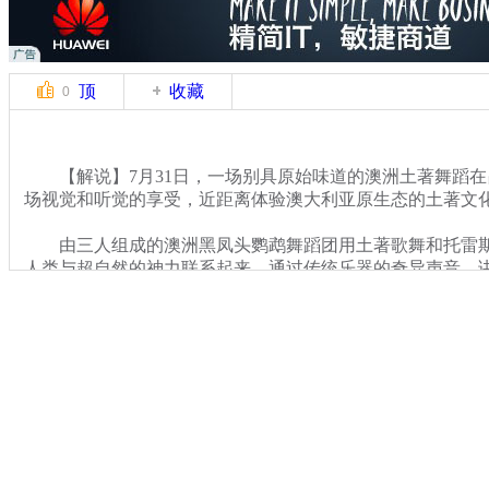
顶
收藏
0
【解说】7月31日，一场别具原始味道的澳洲土著舞蹈在
场视觉和听觉的享受，近距离体验澳大利亚原生态的土著文
由三人组成的澳洲黑凤头鹦鹉舞蹈团用土著歌舞和托雷斯
人类与超自然的神力联系起来，通过传统乐器的奇异声音，
事，表达人与土地的神秘关系。作为澳大利亚周在昆明举行
了澳大利亚驻成都总领事郭南希的倾情推荐。
关键词：澳大利亚 土著舞蹈 昆明
分类名称：
CNSTV