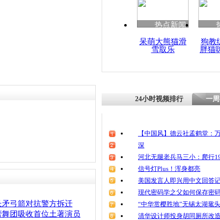
责任编辑：【
王祎
】
热点新闻
呆萌大熊猫滑
狗教
雪取乐
胖猫
24小时视频排行
一周
【中国风】德云社孟鹤堂：万
深
河北无腿老兵马三小：爬行19
信号灯Plus！浑身都亮
美国发言人即兴用中文回答
现代密码学之父如何保存密
长矛弓箭对抗警方拆迁
“中华赏樱胜地”无锡太湖鼋
蕾舞团吸收首位土著演员
清华设计师投身胡同厕所改造