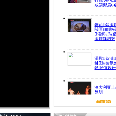
虹唬 浼犳壙
戒箣鑺扁€
鍥藉鏂囩
闀匡細鏁板
偒鎶€ 瑕
囩墿鏁呬簨
涓撹鈥滃
鏈兘锛氬
鐚€佹敹
澳大利亚土
昆明