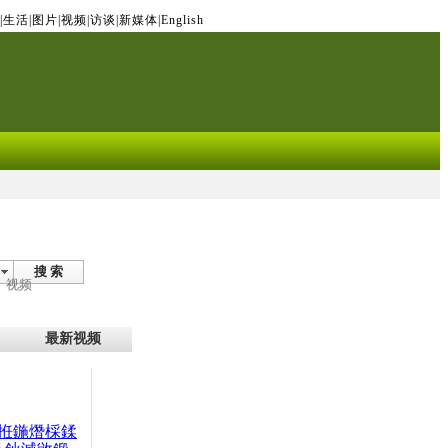
|
生活
|
图片
|
视频
|
访谈
|
新媒体
|
English
搜 索
视频
最新视频
拰鍦熸棌鍒