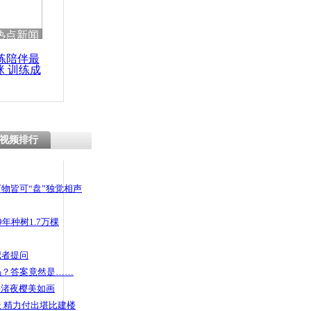
热点新闻
练陪伴最
咪 训练成
功瘦身
视频排行
物皆可“盘”独觉相声
年种树1.7万棵
记者提问
码？答案竟然是……
头渚夜樱美如画
 精力付出堪比建楼