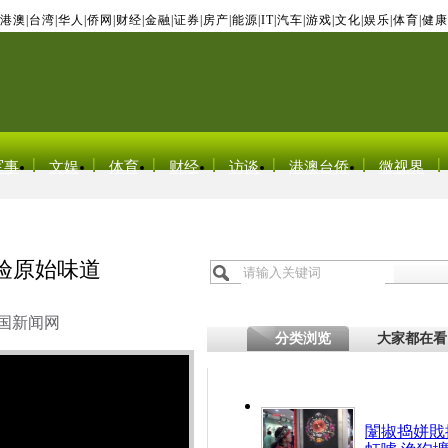
港澳
|
台湾
|
华人
|
侨网
|
财经
|
金融
|
证券
|
房产
|
能源
|
IT
|
汽车
|
游戏
|
文化
|
娱乐
|
体育
|
健康
军事
文娱
体育
财经
访谈
港澳台侨
微视界
验原始味道
国新闻网
分类浏览
大家都在看
闈掓捣姘戝