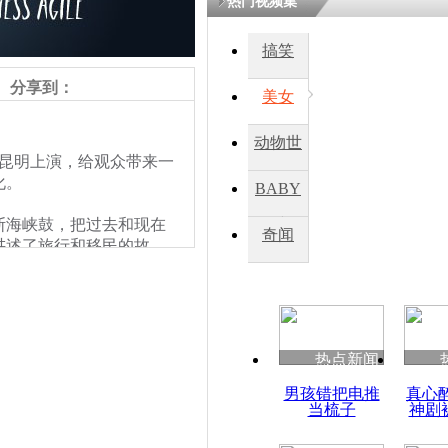
热门视频集
搞笑
分享到：
美女
动物世
昆明上演，给观众带来一
界
化。
BABY
海峡鼓，把过去和现在
秀
奇闻
讲述了旅行和移民的故
的开幕表演之一，也得到
热点新闻
男孩错把电推
真心
当梳子
神剧