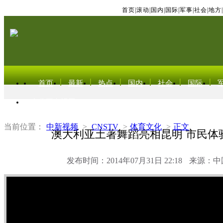
首页
|
滚动
|
国内
|
国际
|
军事
|
社会
|
地方
|
首页
最新
热点
国内
社会
国际
东北亚电视网
当前位置：
中新视频
>
CNSTV
>
体育文化
>
正文
澳大利亚土著舞蹈亮相昆明 市民体
发布时间：2014年07月31日 22:18
来源：中