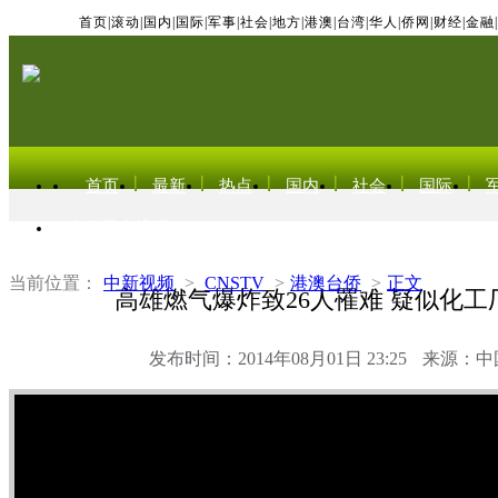
首页
|
滚动
|
国内
|
国际
|
军事
|
社会
|
地方
|
港澳
|
台湾
|
华人
|
侨网
|
财经
|
金融
|
首页
最新
热点
国内
社会
国际
东北亚电视网
当前位置：
中新视频
>
CNSTV
>
港澳台侨
>
正文
高雄燃气爆炸致26人罹难 疑似化工
发布时间：2014年08月01日 23:25
来源：中