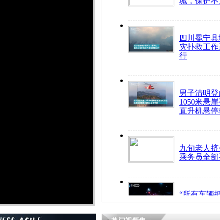
城，保护不
四川冕宁县
灾扑救工作
行
男子清明登
1050米悬
直升机悬停
九旬老人挤
乘务员全部
“所有车辆
开！”儿童
警急速救助