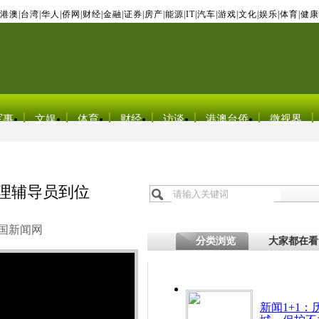
港澳
|
台湾
|
华人
|
侨网
|
财经
|
金融
|
证券
|
房产
|
能源
|
IT
|
汽车
|
游戏
|
文化
|
娱乐
|
体育
|
健康
军事
文娱
体育
财经
访谈
港澳台侨
微视界
心理辅导员到位
国新闻网
分类浏览
大家都在看
新闻1+1