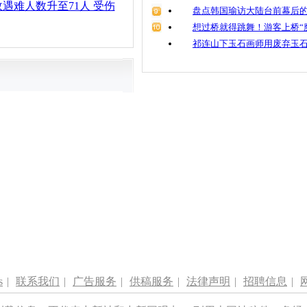
遇难人数升至71人 受伤
盘点韩国瑜访大陆台前幕后的
想过桥就得跳舞！游客上桥“
祁连山下玉石画师用废弃玉
s
|
联系我们
|
广告服务
|
供稿服务
|
法律声明
|
招聘信息
|