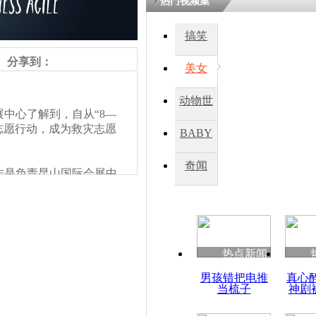
热门视频集
搞笑
四川一精神
病发持大锤
分享到：
美女
动物世
探访传承四
中心了解到，自从“8—
俗：近万民
界
志愿行动，成为救灾志愿
BABY
英省亲送行
秀
奇闻
是负责昆山国际会展中
小伙骑车逆
多市民主动参加到救灾的
崩溃 网上
因
热点新闻
四川兴文苗
男孩错把电推
真心
度苗族花山
当梳子
神剧