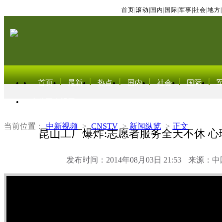
首页
|
滚动
|
国内
|
国际
|
军事
|
社会
|
地方
|
首页
最新
热点
国内
社会
国际
东北亚电视网
当前位置：
中新视频
>
CNSTV
>
新闻纵览
>
正文
昆山工厂爆炸:志愿者服务全天不休 
发布时间：2014年08月03日 21:53
来源：中