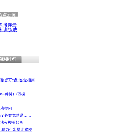
 哀思悼忠
热点新闻
练陪伴最
咪 训练成
功瘦身
志愿者全天
位
视频排行
物皆可“盘”独觉相声
年种树1.7万棵
记者提问
码？答案竟然是……
头渚夜樱美如画
 精力付出堪比建楼