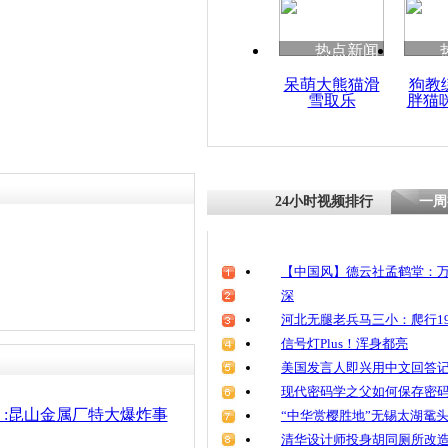
清明祭英烈
责任编辑：【
王祎
】
魂
热点新闻
呆萌大熊猫滑
狗教
雪取乐
胖猫
昆山爆炸:
不休辅导到
24小时视频排行
一周
【中国风】德云社孟鹤堂：万
深
河北无腿老兵马三小：爬行19
信号灯Plus！浑身都亮
美国发言人即兴用中文回答
现代密码学之父如何保存密
:昆山金属厂特大爆炸事
“中华赏樱胜地”无锡太湖鼋
清华设计师投身胡同厕所改造