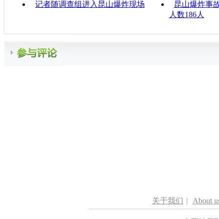
记者随调查组进入昆山爆炸现场
昆山爆炸事故
人数186人
关于我们
|
About u