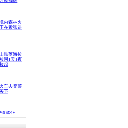
力就摘牌
境内森林火
正在紧张进
山跌落海拔
崖被困1天1夜
救起
火车去卖菜
买下
把道路让
突发疾病交