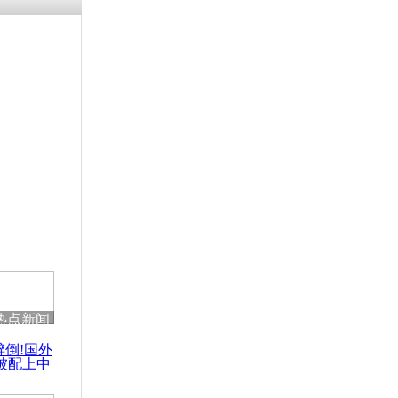
残疾男子因
砸银行
千年传统习
众为娥皇女
行被查情绪
回答崩溃原
热点新闻
乡上万人欢
醉倒!国外
节
被配上中
国民乐