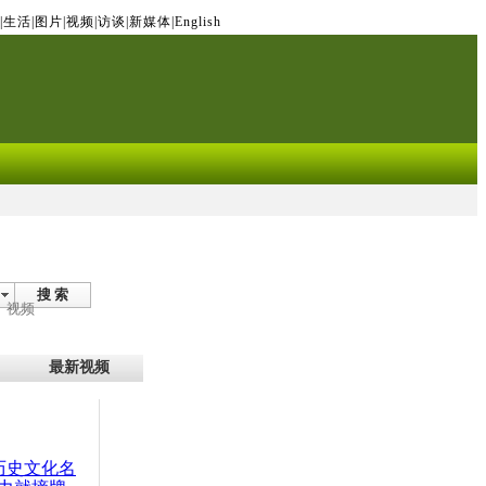
|
生活
|
图片
|
视频
|
访谈
|
新媒体
|
English
搜 索
视频
最新视频
：历史文化名