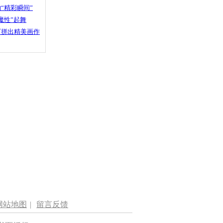
“精彩瞬间”
魔性”起舞
石拼出精美画作
网站地图
|
留言反馈