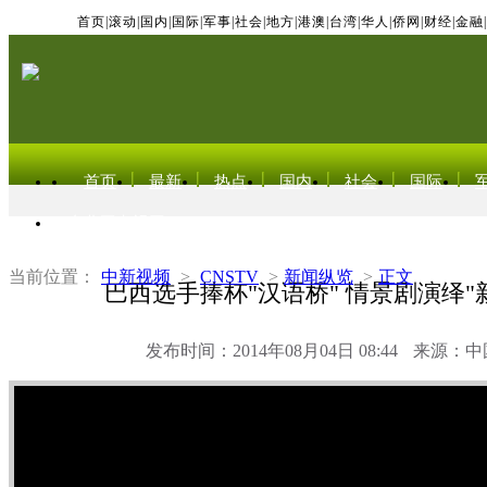
首页
|
滚动
|
国内
|
国际
|
军事
|
社会
|
地方
|
港澳
|
台湾
|
华人
|
侨网
|
财经
|
金融
|
首页
最新
热点
国内
社会
国际
东北亚电视网
当前位置：
中新视频
>
CNSTV
>
新闻纵览
>
正文
巴西选手捧杯"汉语桥" 情景剧演绎"
发布时间：2014年08月04日 08:44
来源：中