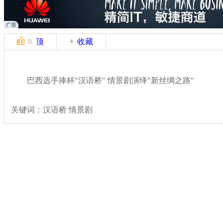
顶
收藏
0
巴西选手捧杯"汉语桥" 情景剧演绎"新丝绸之路"
关键词：汉语桥 情景剧
分类名称：
CNSTV