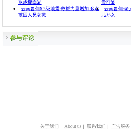
形成堰塞湖
震可能
云南鲁甸6.5级地震:救援力量增加 多名
云南鲁甸:老
被困人员获救
儿孙女
关于我们
|
About us
|
联系我们
|
广告服务