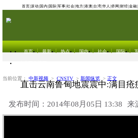
首页
|
滚动
|
国内
|
国际
|
军事
|
社会
|
地方
|
港澳
|
台湾
|
华人
|
侨网
|
财经
|
金融
|
首页
最新
热点
国内
社会
国际
东北亚电视网
当前位置：
中新视频
>
CNSTV
>
新闻纵览
>
正文
直击云南鲁甸地震震中:满目疮
发布时间：2014年08月05日 13:38
来