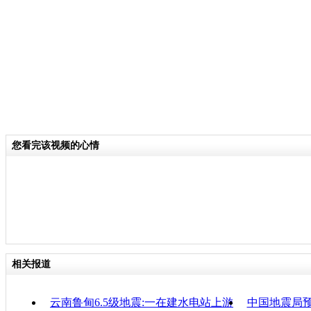
关键词：地震
分类名称：
CNSTV
云南鲁甸县发生6.5级地震
标签：
专题：
云南鲁甸6.5级地震
责
您看完该视频的心情
相关报道
云南鲁甸6.5级地震:一在建水电站上游
中国地震局预