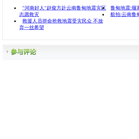
"河南好人"赵俊方赴云南鲁甸地震灾区
鲁甸地震:堰
志愿救灾
航拍:云南鲁甸
救援人员拼命抢救地震受灾民众 不放
弃一丝希望