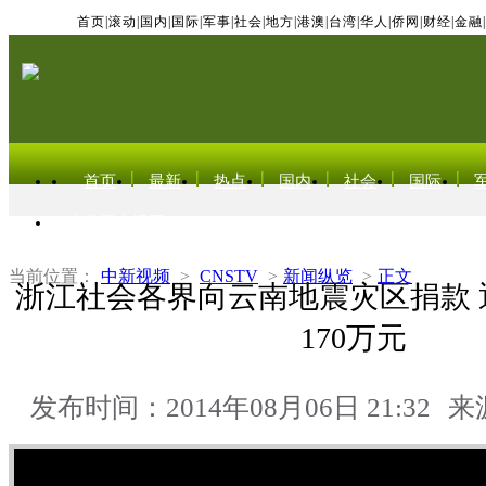
首页
|
滚动
|
国内
|
国际
|
军事
|
社会
|
地方
|
港澳
|
台湾
|
华人
|
侨网
|
财经
|
金融
|
首页
最新
热点
国内
社会
国际
东北亚电视网
当前位置：
中新视频
>
CNSTV
>
新闻纵览
>
正文
浙江社会各界向云南地震灾区捐款 
170万元
发布时间：2014年08月06日 21:32
来