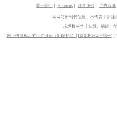
关于我们
|
About us
|
联系我们
|
广告服务
本网站所刊载信息，不代表中新社
未经授权禁止转载、摘编、
[
网上传播视听节目许可证（0106168）
] [
京ICP证040655号
] 