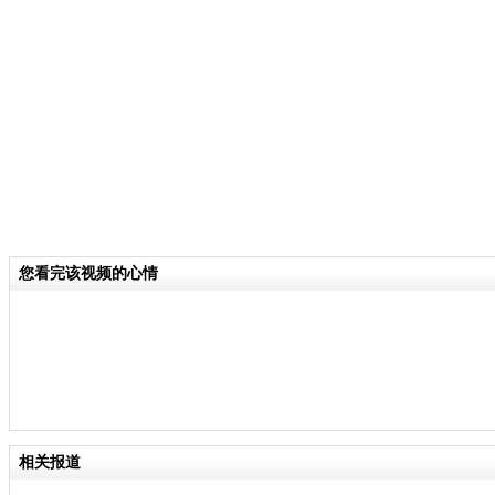
【同期】(浙江省红十字会专职副会长
关键词：云南地震 捐款
分类名称：
CNSTV
云南鲁甸县发生6.5级地震
标签：
您看完该视频的心情
责
相关报道