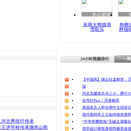
热点新闻
呆萌大熊猫滑
狗教
雪取乐
胖猫
24小时视频排行
一周
【中国风】德云社孟鹤堂：万
深
河北无腿老兵马三小：爬行19
信号灯Plus！浑身都亮
美国发言人即兴用中文回答
现代密码学之父如何保存密
人河北秀技吁传承
“中华赏樱胜地”无锡太湖鼋
歌王进学校传承濒危山歌
清华设计师投身胡同厕所改造