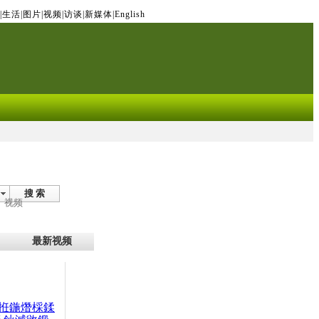
|
生活
|
图片
|
视频
|
访谈
|
新媒体
|
English
搜 索
视频
最新视频
拰鍦熸棌鍒