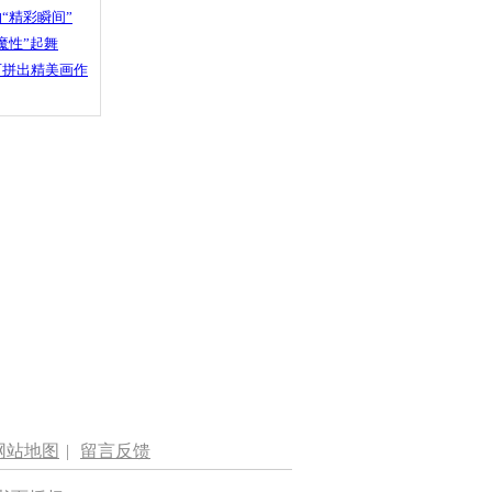
“精彩瞬间”
魔性”起舞
石拼出精美画作
网站地图
|
留言反馈