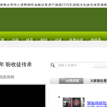
港澳
|
台湾
|
华人
|
侨网
|
财经
|
金融
|
证券
|
房产
|
能源
|
IT
|
汽车
|
游戏
|
文化
|
娱乐
|
体育
|
健康
军事
文娱
体育
财经
访谈
港澳台侨
微视界
年 盼收徒传承
国新闻网
分类浏览
大家都在看
闈掓捣姘戝