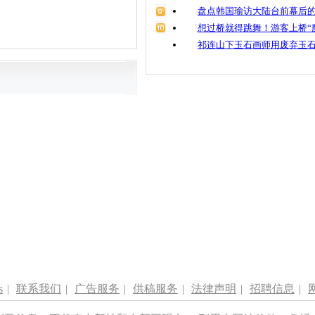
盘点韩国瑜访大陆台前幕后的
想过桥就得跳舞！游客上桥“
祁连山下玉石画师用废弃玉
s
|
联系我们
|
广告服务
|
供稿服务
|
法律声明
|
招聘信息
|