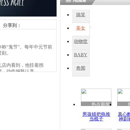
热门视频集
搞笑
分享到：
美女
动物世
“鬼节”。每年中元节前
界
时刻。
BABY
扎店内看到，他拄着拐
秀
奇闻
胶，动作娴熟认真。
热点新闻
男孩错把电推
真心
当梳子
神剧
责任编辑：【
王胤
】