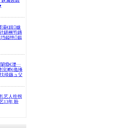
 鈥滅敓鍛
�
墿灞€鍓眬
瓧鍖栦笉鏄
佸垱鎰忚鏂
闈⑩€濋┈
啓浣溿€佹捀
钘忕殑鏃ュ父
扎艺人拄拐
13年 盼