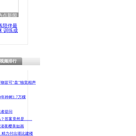
热点新闻
练陪伴最
咪 训练成
功瘦身
视频排行
物皆可“盘”独觉相声
年种树1.7万棵
记者提问
码？答案竟然是……
头渚夜樱美如画
 精力付出堪比建楼