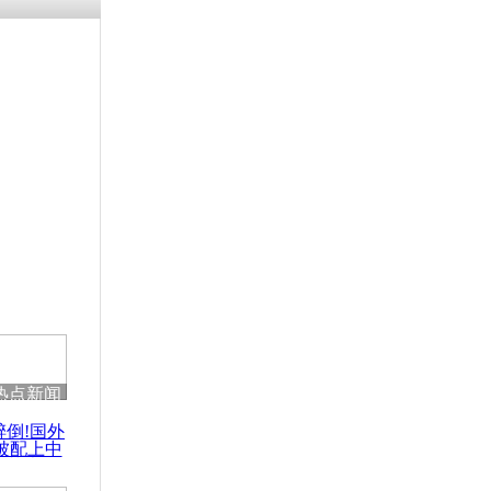
热点新闻
醉倒!国外
被配上中
国民乐