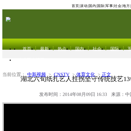
首页
|
滚动
|
国内
|
国际
|
军事
|
社会
|
地方
|
首页
最新
热点
国内
社会
国际
东北亚电视网
当前位置：
中新视频
>
CNSTV
>
体育文化
>
正文
湖北六旬纸扎艺人拄拐坚守传统技艺13
发布时间：2014年08月09日 16:33
来源：中