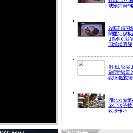
虹唬 浼犳壙
戒箣鑺扁€
鍥藉鏂囩
闀匡細鏁板
偒鎶€ 瑕
囩墿鏁呬簨
涓撹鈥滃
鏈兘锛氬
鐚€佹敹
湖北六旬纸
坚守传统技艺
收徒传承