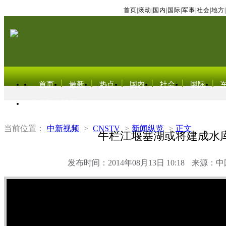
首页
|
滚动
|
国内
|
国际
|
军事
|
社会
|
地方
|
首页
最新
热点
国内
社会
国际
东北亚电视网
当前位置：
中新视频
>
CNSTV
>
新闻纵览
>
正文
牛栏江堰塞湖或将建成水
发布时间：2014年08月13日 10:18
来源：中