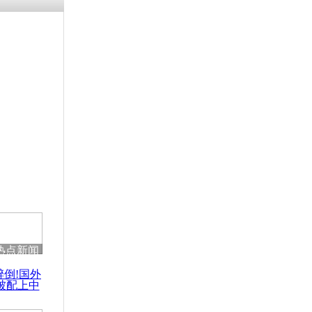
残疾男子因
砸银行
千年传统习
众为娥皇女
行被查情绪
回答崩溃原
热点新闻
乡上万人欢
醉倒!国外
节
被配上中
国民乐