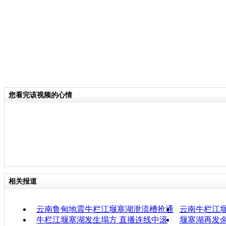
云南鲁甸县发生6.5级地震
标签：
专题：
云南鲁甸6.5级地震
您看完该视频的心情
相关报道
云南鲁甸地震牛栏江堰塞湖泄流槽抢通
云南牛栏江
牛栏江堰塞湖发生塌方 直播连线中滚
堰塞湖再发余