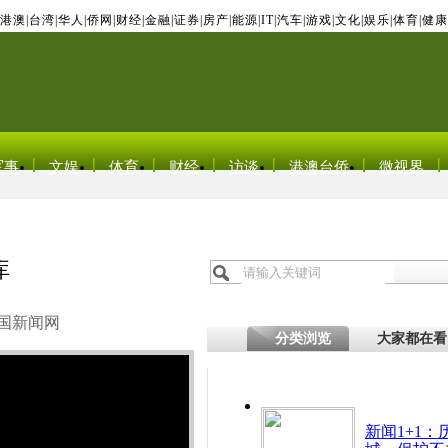
港澳
|
台湾
|
华人
|
侨网
|
财经
|
金融
|
证券
|
房产
|
能源
|
IT
|
汽车
|
游戏
|
文化
|
娱乐
|
体育
|
健康
军事
文娱
体育
财经
访谈
港澳台侨
微视界
库
国新闻网
分类浏览
大家都在看
新闻1+1