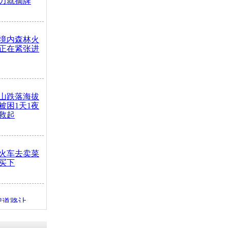
力就摘牌
境内森林火
正在紧张进
山跌落海拔
崖被困1天1夜
救起
火车去卖菜
买下
把道路让
突发疾病交