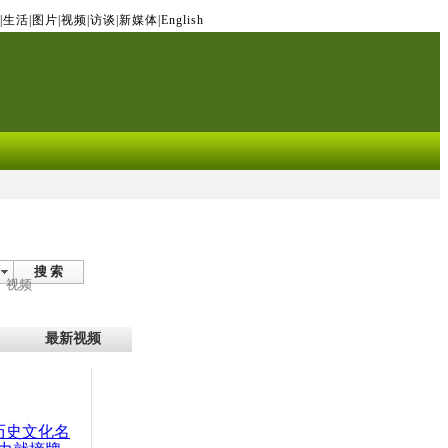
|
生活
|
图片
|
视频
|
访谈
|
新媒体
|
English
搜 索
视频
最新视频
：历史文化名