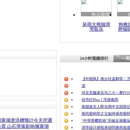
清明祭英烈
魂
热点新闻
责任编辑：【
王祎
】
呆萌大熊猫滑
狗教
雪取乐
胖猫
牛栏江堰塞
水库
24小时视频排行
一周
【中国风】德云社孟鹤堂：万
深
河北无腿老兵马三小：爬行19
信号灯Plus！浑身都亮
美国发言人即兴用中文回答
现代密码学之父如何保存密
堰塞湖泄洪槽预计今天挖通
“中华赏樱胜地”无锡太湖鼋
震 山石滑落影响堰塞湖
清华设计师投身胡同厕所改造