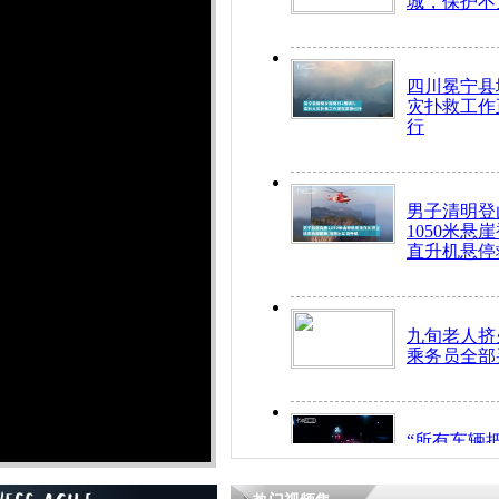
城，保护不
四川冕宁县
灾扑救工作
行
男子清明登
1050米悬
直升机悬停
九旬老人挤
乘务员全部
“所有车辆
开！”儿童
警急速救助