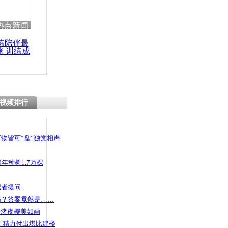
 哀思悼忠
热点新闻
练陪伴最
咪 训练成
功瘦身
湖或将建成
视频排行
物皆可“盘”独觉相声
年种树1.7万棵
记者提问
码？答案竟然是……
头渚夜樱美如画
 精力付出堪比建楼