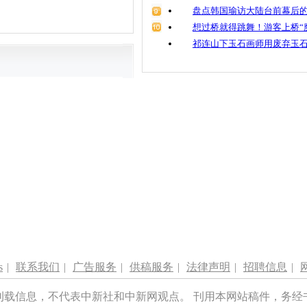
盘点韩国瑜访大陆台前幕后的
想过桥就得跳舞！游客上桥“
祁连山下玉石画师用废弃玉
s
|
联系我们
|
广告服务
|
供稿服务
|
法律声明
|
招聘信息
|
刊载信息，不代表中新社和中新网观点。 刊用本网站稿件，务经