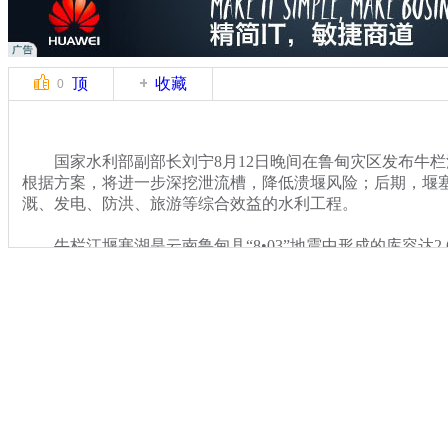
顶
收藏
0
国家水利部副部长刘宁8月12日晚间在鲁甸灾区发布牛栏
根据方案，将进一步深挖泄流槽，降低溃堰风险；后期，堰
溉、发电、防洪、旅游等综合效益的水利工程。
牛栏江堰塞湖是云南鲁甸县“8•03”地震中形成的库容达2
湖，也是灾区目前最大的堰塞湖。12日下午，武警官兵在堰
底宽5米的泄流槽，这使堰塞湖库容明显减少，有效降低了
险。
关键词：地震 堰塞湖
分类名称：
CNSTV