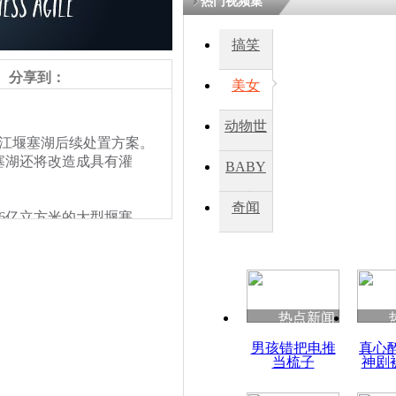
热门视频集
搞笑
四川一精神
病发持大锤
分享到：
美女
动物世
探访传承四
江堰塞湖后续处置方案。
俗：近万民
界
塞湖还将改造成具有灌
BABY
英省亲送行
秀
奇闻
.6亿立方米的大型堰塞
小伙骑车逆
塞体上挖出了一条深8米、
崩溃 网上
溃坝风险和上下游的淹没风
因
热点新闻
四川兴文苗
男孩错把电推
真心
度苗族花山
当梳子
神剧