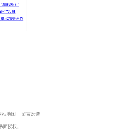
“精彩瞬间”
魔性”起舞
石拼出精美画作
网站地图
|
留言反馈
书面授权。