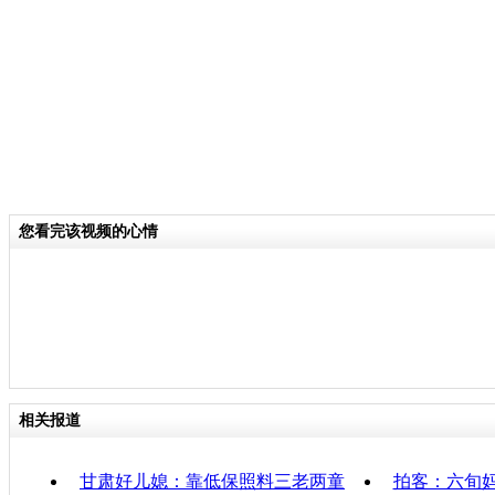
关键词：离婚 前夫患癌 女子照料
分类名称：
CNSTV
感动
中国梦
标签：
责
您看完该视频的心情
相关报道
甘肃好儿媳：靠低保照料三老两童
拍客：六旬