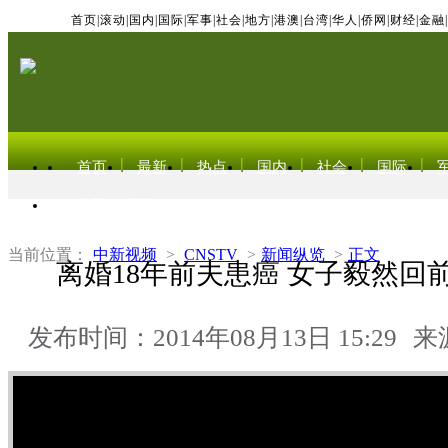
首页
|
滚动
|
国内
|
国际
|
军事
|
社会
|
地方
|
港澳
|
台湾
|
华人
|
侨网
|
财经
|
金融
|
首页
最新
热点
国内
社会
国际
东北亚电视网
当前位置：
中新视频
>
CNSTV
>
新闻纵览
>
正文
离婚18年前夫患癌 女子毅然回
发布时间：2014年08月13日 15:29
来